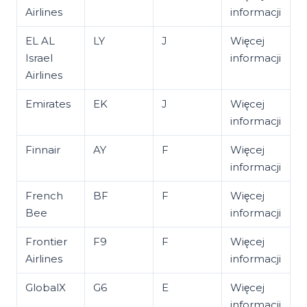
Airlines
informacji
EL AL
LY
J
Więcej
Israel
informacji
Airlines
Emirates
EK
J
Więcej
informacji
Finnair
AY
F
Więcej
informacji
French
BF
F
Więcej
Bee
informacji
Frontier
F9
F
Więcej
Airlines
informacji
GlobalX
G6
E
Więcej
informacji