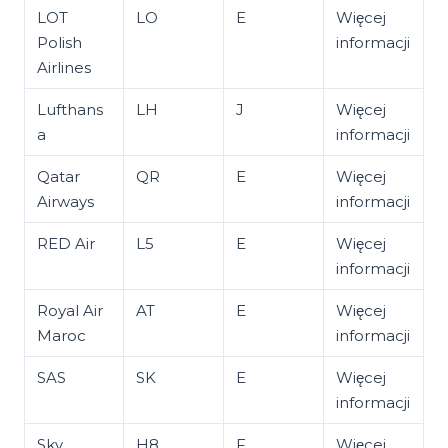
LOT
LO
E
Więcej
Polish
informacji
Airlines
Lufthans
LH
J
Więcej
a
informacji
Qatar
QR
E
Więcej
Airways
informacji
RED Air
L5
E
Więcej
informacji
Royal Air
AT
E
Więcej
Maroc
informacji
SAS
SK
E
Więcej
informacji
Sky
H8
F
Więcej