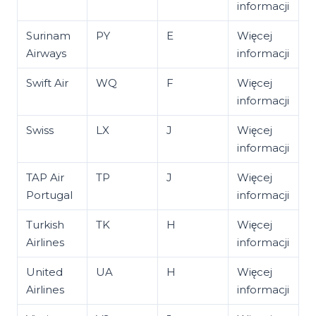
informacji
Surinam
PY
E
Więcej
Airways
informacji
Swift Air
WQ
F
Więcej
informacji
Swiss
LX
J
Więcej
informacji
TAP Air
TP
J
Więcej
Portugal
informacji
Turkish
TK
H
Więcej
Airlines
informacji
United
UA
H
Więcej
Airlines
informacji