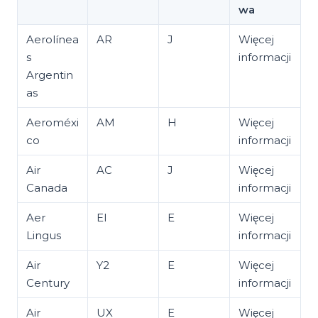
wa
Aerolínea
AR
J
Więcej
s
informacji
Argentin
as
Aeroméxi
AM
H
Więcej
co
informacji
Air
AC
J
Więcej
Canada
informacji
Aer
EI
E
Więcej
Lingus
informacji
Air
Y2
E
Więcej
Century
informacji
Air
UX
E
Więcej