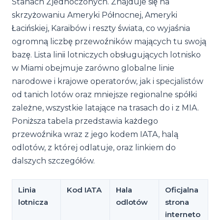
Stanach Zjednoczonych. Znajduje się na
skrzyżowaniu Ameryki Północnej, Ameryki
Łacińskiej, Karaibów i reszty świata, co wyjaśnia
ogromną liczbę przewoźników mających tu swoją
bazę. Lista linii lotniczych obsługujących lotnisko
w Miami obejmuje zarówno globalne linie
narodowe i krajowe operatorów, jak i specjalistów
od tanich lotów oraz mniejsze regionalne spółki
zależne, wszystkie latające na trasach do i z MIA.
Poniższa tabela przedstawia każdego
przewoźnika wraz z jego kodem IATA, halą
odlotów, z której odlatuje, oraz linkiem do
dalszych szczegółów.
Linia
Kod IATA
Hala
Oficjalna
lotnicza
odlotów
strona
interneto