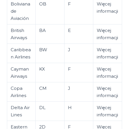
Boliviana
OB
F
Więcej
de
informacji
Aviación
British
BA
E
Więcej
Airways
informacji
Caribbea
BW
J
Więcej
n Airlines
informacji
Cayman
KX
F
Więcej
Airways
informacji
Copa
CM
J
Więcej
Airlines
informacji
Delta Air
DL
H
Więcej
Lines
informacji
Eastern
2D
F
Więcej