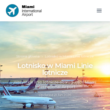
Strona główna
»
Lotnisko w Miami Linie lotnicze
Lotnisko w Miami Linie
lotnicze
Wszystkie linie lotnicze obsługujące Miami
International Airport
Updated
21 Jun 2026