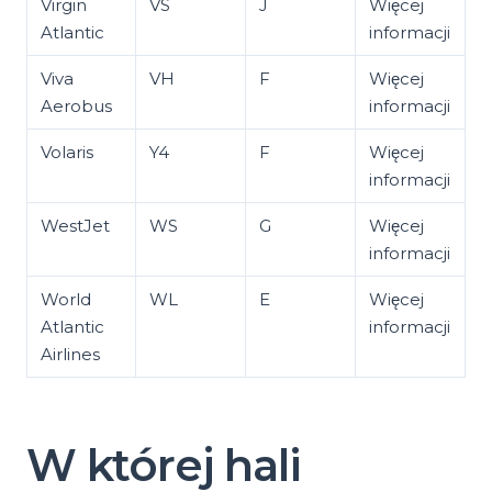
Virgin
VS
J
Więcej
Atlantic
informacji
Viva
VH
F
Więcej
Aerobus
informacji
Volaris
Y4
F
Więcej
informacji
WestJet
WS
G
Więcej
informacji
World
WL
E
Więcej
Atlantic
informacji
Airlines
W której hali