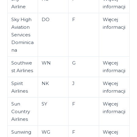
Airline
informacji
Sky High
DO
F
Więcej
Aviation
informacji
Services
Dominica
na
Southwe
WN
G
Więcej
st Airlines
informacji
Spirit
NK
J
Więcej
Airlines
informacji
Sun
SY
F
Więcej
Country
informacji
Airlines
Sunwing
WG
F
Więcej