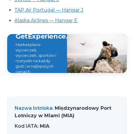
TAP Air Portugal — Hangar J
Alaska Airlines — Hangar E
GetExperience.com
Marketplace
wycieczek,
wycieczek, sportów i
rozrywki na każdy
gust i w najlepszych
cenach.
Nazwa lotniska
:
Międzynarodowy Port
Lotniczy w Miami (MIA)
Kod IATA
:
MIA