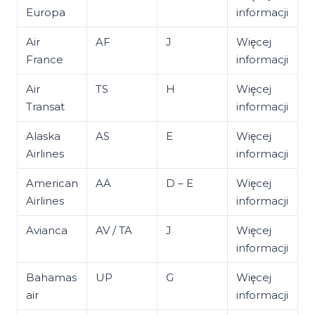
Europa
informacji
Air
AF
J
Więcej
France
informacji
Air
TS
H
Więcej
Transat
informacji
Alaska
AS
E
Więcej
Airlines
informacji
American
AA
D – E
Więcej
Airlines
informacji
Avianca
AV / TA
J
Więcej
informacji
Bahamas
UP
G
Więcej
air
informacji