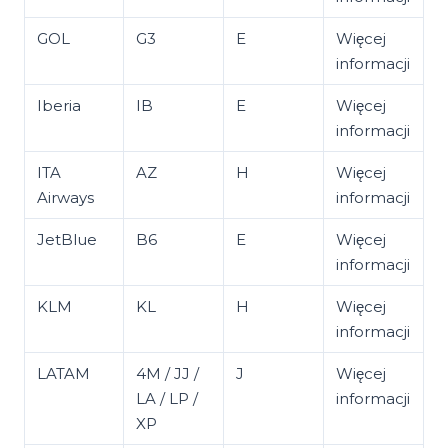
GOL
G3
E
Więcej
informacji
Iberia
IB
E
Więcej
informacji
ITA
AZ
H
Więcej
Airways
informacji
JetBlue
B6
E
Więcej
informacji
KLM
KL
H
Więcej
informacji
LATAM
4M / JJ /
J
Więcej
LA / LP /
informacji
XP