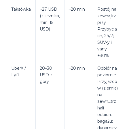
Taksówka
~27 USD
~20 min
Postój na
(z licznika,
zewnątrz
min. 15
przy
USD)
Przybycia
ch, 24/7;
SUV-y i
vany
+30%
UberX /
20–30
~20 min
Odbiór na
Lyft
USD z
poziomie
góry
Przyjazdó
w (ziemia)
na
zewnątrz
hali
odbioru
bagażu;
dynamicz