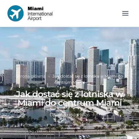
Strona główna
»
Jak dostać się z lotniska w Miami do
centrum Miami
Jak dostać się z lotniska w
Miami do centrum Miami
Updated
16 Jul 2026