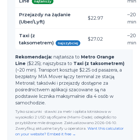
Line
min
najtańszy
Przejazdy na żądanie
~
20
$22.97
(Uber/Lyft)
min
Taxi (z
~
20
$27.02
taksometrem)
min
najszybciej
Rekomendacja:
najtańsza to
Metro Orange
Line
($2.25); najszybsza to
Taxi (z taksometrem)
(~20 min). Transport kosztuje $2.25 od pasażera, a
bezpłatny MIA Mover łączy terminal ze stacją
Metrorail; taksówki i przejazdy dostępne za
pośrednictwem aplikacji szacowane są na
podstawie licznika maksymalnie dla 4 osób w
samochodzie.
Tylko szacunki · stawki za metr i opłata lotniskowa w
wysokości 2 USD są oficjalne (Miami-Dade); odległości to
przybliżone mile drogowe. Zaktualizowano 2026-06-10.
Zweryfikuj aktualne taryfy u operatora.
Want this calculator
on your website? Embed it free →