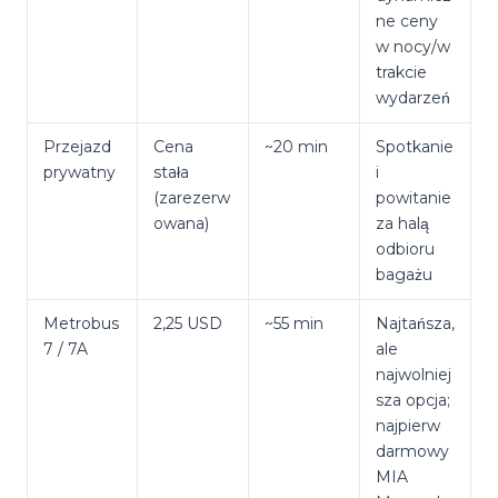
ne ceny
w nocy/w
trakcie
wydarzeń
Przejazd
Cena
~20 min
Spotkanie
prywatny
stała
i
(zarezerw
powitanie
owana)
za halą
odbioru
bagażu
Metrobus
2,25 USD
~55 min
Najtańsza,
7 / 7A
ale
najwolniej
sza opcja;
najpierw
darmowy
MIA