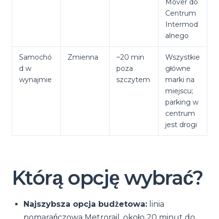
Mover do
Centrum
Intermod
alnego
Samochó
Zmienna
~20 min
Wszystkie
d w
poza
główne
wynajmie
szczytem
marki na
miejscu;
parking w
centrum
jest drogi
Którą opcję wybrać?
Najszybsza opcja budżetowa:
linia
pomarańczowa Metrorail, około 20 minut do