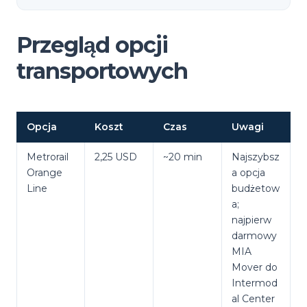
Przegląd opcji
transportowych
Opcja
Koszt
Czas
Uwagi
Metrorail
2,25 USD
~20 min
Najszybsz
Orange
a opcja
Line
budżetow
a;
najpierw
darmowy
MIA
Mover do
Intermod
al Center