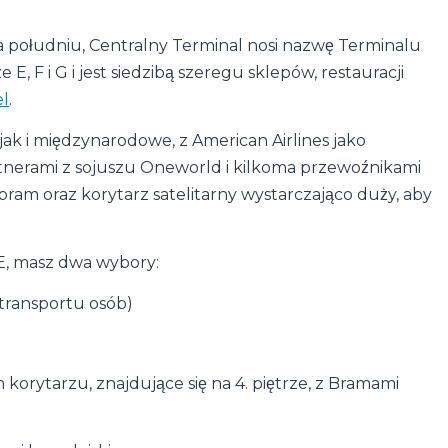
 a południu, Centralny Terminal nosi nazwę Terminalu
, F i G i jest siedzibą szeregu sklepów, restauracji
el
.
jak i międzynarodowe, z American Airlines jako
tnerami z sojuszu Oneworld i kilkoma przewoźnikami
8 bram oraz korytarz satelitarny wystarczająco duży, aby
 E, masz dwa wybory:
transportu osób)
orytarzu, znajdujące się na 4. piętrze, z Bramami