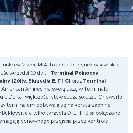
isko w Miami (MIA) to jeden budynek w kształcie
ześć skrzydeł (D do J):
Terminal Północny
lny (Żółty, Skrzydła E, F i G)
oraz
Terminal
. American Airlines ma swoją bazę w Terminalu
je Delta i większość lotów spoza sojuszu Oneworld
zy terminalami odbywają się na korytarzach na
 Mover, ale tylko skrzydła D–E i H–J są połączone
i wymagają ponownego przejścia przez kontrolę