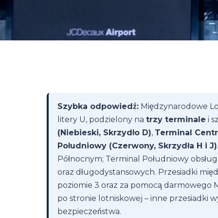
Szybka odpowiedź:
Międzynarodowe Lotn
litery U, podzielony na
trzy terminale
i s
(Niebieski, Skrzydło D)
,
Terminal Centra
Południowy (Czerwony, Skrzydła H i J)
Północnym; Terminal Południowy obsługu
oraz długodystansowych. Przesiadki międ
poziomie 3 oraz za pomocą darmowego MIA
po stronie lotniskowej – inne przesiadk
bezpieczeństwa.