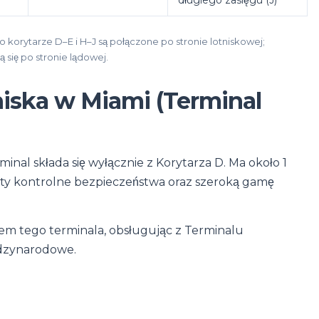
długiego zasięgu (J)
ko korytarze D–E i H–J są połączone po stronie lotniskowej;
 się po stronie lądowej.
niska w Miami (Terminal
inal składa się wyłącznie z Korytarza D. Ma około 1
punkty kontrolne bezpieczeństwa oraz szeroką gamę
em tego terminala, obsługując z Terminalu
iędzynarodowe.