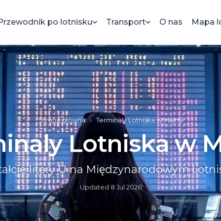
Przewodnik po lotnisku
Transport
O nas
Mapa l
Strona główna
»
Terminaly Lotniska w Miami
inaly Lotniska w 
tałcie litery U na Międzynarodowym Lotn
Updated
8 Jul 2026