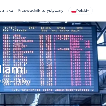
otniska
Przewodnik turystyczny
Polski
Miami
isku w Miami