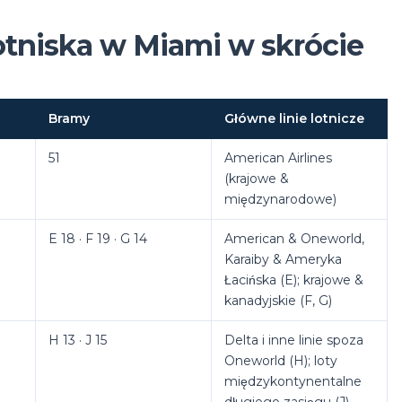
Lotniska w Miami w skrócie
Bramy
Główne linie lotnicze
51
American Airlines
(krajowe &
międzynarodowe)
E 18 · F 19 · G 14
American & Oneworld,
Karaiby & Ameryka
Łacińska (E); krajowe &
kanadyjskie (F, G)
H 13 · J 15
Delta i inne linie spoza
Oneworld (H); loty
międzykontynentalne