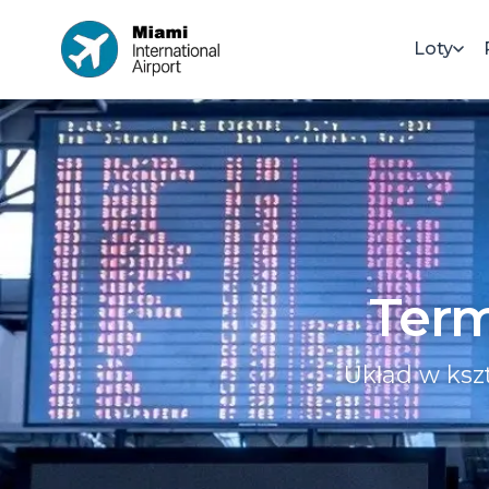
Loty
Term
Układ w ksz