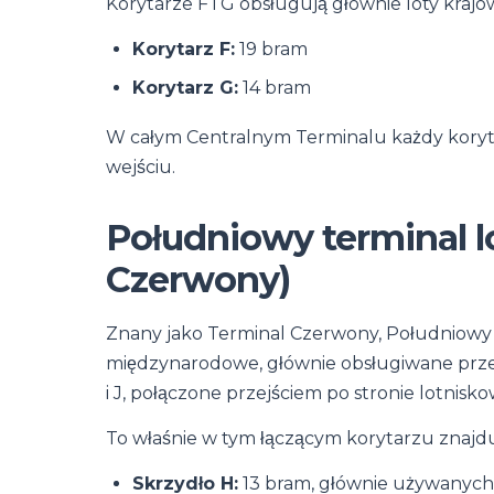
Korytarze F i G obsługują głównie loty krajow
Korytarz F:
19 bram
Korytarz G:
14 bram
W całym Centralnym Terminalu każdy koryt
wejściu.
Południowy terminal l
Czerwony)
Znany jako Terminal Czerwony, Południowy T
międzynarodowe, głównie obsługiwane przez
i J, połączone przejściem po stronie lotnisko
To właśnie w tym łączącym korytarzu znajduj
Skrzydło H:
13 bram, głównie używanych p