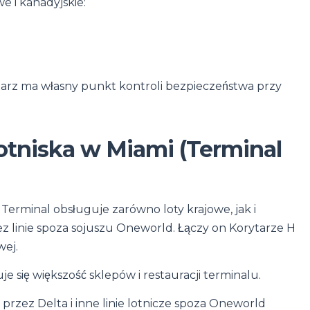
e i kanadyjskie:
arz ma własny punkt kontroli bezpieczeństwa przy
otniska w Miami (Terminal
erminal obsługuje zarówno loty krajowe, jak i
 linie spoza sojuszu Oneworld. Łączy on Korytarze H
wej.
e się większość sklepów i restauracji terminalu.
rzez Delta i inne linie lotnicze spoza Oneworld