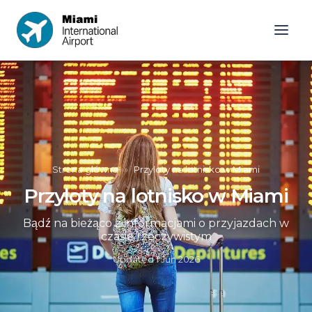
Strona główna
»
Przyloty na lotnisko w Miami
Przyloty na lotnisko w Miami
Bądź na bieżąco z informacjami o przyjazdach w
czasie rzeczywistym
Updated
1 Jun 2026