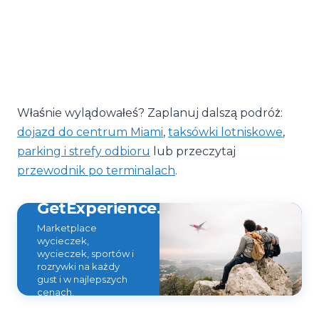
Właśnie wylądowałeś? Zaplanuj dalszą podróż:
dojazd do centrum Miami
,
taksówki lotniskowe
,
parking i strefy odbioru
lub przeczytaj
przewodnik po terminalach
.
GetExperience.com
Marketplace
wycieczek,
wycieczek, sportów i
rozrywki na każdy
gust i w najlepszych
cenach.