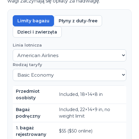
wagi zaczynają się opłaty za nadwagę.
Limity bagażu
Płyny z duty-free
Dzieci i zwierzęta
Linia lotnicza
Rodzaj taryfy
Przedmiot
Included, 18×14×8 in
osobisty
Bagaż
Included, 22×14×9 in, no
podręczny
weight limit
1. bagaż
$55 ($50 online)
rejestrowany