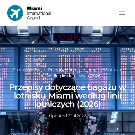
Strona główna
»
Przepisy dotyczące bagażu w lotnisku
Miami według linii lotniczych (2026)
Przepisy dotyczące bagażu w
lotnisku Miami według linii
lotniczych (2026)
Updated
7 Jul 2026