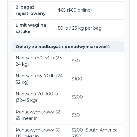
2. bagaż
$65 ($60 online)
rejestrowany
Limit wagi na
50 lb / 23 kg per bag
sztukę
Opłaty za nadbagaż i ponadwymiarowość
Nadwaga
50–53 lb (23–
$30
24 kg)
Nadwaga
53–70 lb (24–
$100
32 kg)
Nadwaga
70–100 lb
$200
(32–45 kg)
Ponadwymiarowy
62–
$30
65 linear in
Ponadwymiarowy
65–
$200 (South America:
115 linear in
$150)