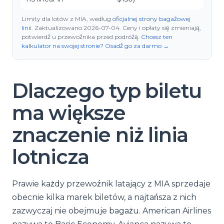
Limity dla lotów z MIA, według
oficjalnej strony bagażowej
linii
.
Zaktualizowano
2026-07-04
.
Ceny i opłaty się zmieniają,
potwierdź u przewoźnika przed podróżą.
Chcesz ten
kalkulator na swojej stronie? Osadź go za darmo
→
Dlaczego typ biletu
ma większe
znaczenie niż linia
lotnicza
Prawie każdy przewoźnik latający z MIA sprzedaje
obecnie kilka marek biletów, a najtańsza z nich
zazwyczaj nie obejmuje bagażu. American Airlines