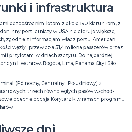
runki i infrastruktura
 Miami bezpośrednimi lotami z około 190 kierunkami, z
den inny port lotniczy w USA nie oferuje większej
h, zgodnie z informacjami władz portu. American
lkości węzły i przewiozła 31,4 miliona pasażerów przez
i i przylotami w dniach szczytu. Do najbardziej
ondyn Heathrow, Bogota, Lima, Panama City i São
erminali (Północny, Centralny i Południowy) z
 startowych: trzech równoległych pasów wschód-
zowie obecnie dodają Korytarz K w ramach programu
larów.
liwsze dni