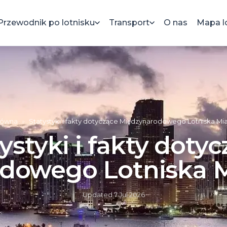
Przewodnik po lotnisku
Transport
O nas
Mapa l
łówna
»
Statystyki i fakty dotyczące Międzynarodowego Lotniska Mia
ystyki i fakty doty
dowego Lotniska M
Updated
7 Jul 2026