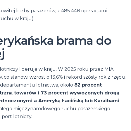
owitej liczby pasażerów, z 485 448 operacjami
ruchu w kraju).
rykańska brama do
j
otniczy lideruje w kraju. W 2025 roku przez MIA
 co stanowi wzrost o 13,6% i rekord szósty rok z rzędu.
departamentu lotnictwa, około
82 procent
trzną towarów i 73 procent wywozonych drogą
dnoczonymi a Ameryką Łacińską lub Karaibami
 całego międzynarodowego ruchu pasażerskiego
port lotniczy.