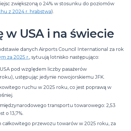
miejsc zwiększoną o 24% w stosunku do poziomów
chu z 2024 r. hrabstwa
).
ę w USA i na świecie
dstawie danych Airports Council International za rok
m za 2025 r.
, sytuują lotnisko następująco:
h USA pod względem liczby pasażerów
roku), ustępując jedynie nowojorskiemu JFK.
kowitego ruchu w 2025 roku, co jest poprawą w
śniej.
 międzynarodowego transportu towarowego: 2,53
t o 13,7%.
m całkowitego przewozu towarów w 2025 roku, za