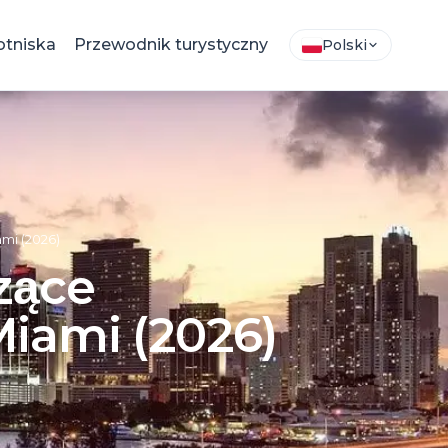
otniska
Przewodnik turystyczny
Polski
mi (2026)
czące
iami (2026)