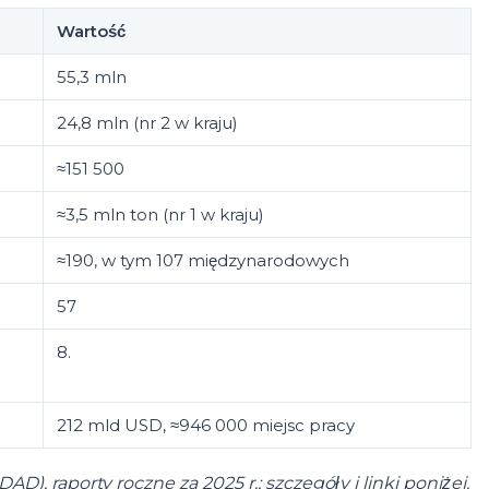
Wartość
55,3 mln
24,8 mln (nr 2 w kraju)
≈151 500
≈3,5 mln ton (nr 1 w kraju)
≈190, w tym 107 międzynarodowych
57
8.
212 mld USD, ≈946 000 miejsc pracy
, raporty roczne za 2025 r.; szczegóły i linki poniżej.