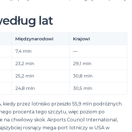
edług lat
Międzynarodowi
Krajowi
7,4 mln
—
23,2 mln
29,1 mln
25,2 mln
30,8 mln
24,8 mln
30,5 mln
kiedy przez lotnisko przeszło 55,9 mln podróżnych.
dnego procenta tego szczytu, więc poziom po
na chwilowy skok. Airports Council International,
ajszybciej rosnący mega-port lotniczy w USA w