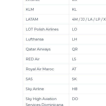
KLM
KL
LATAM
4M / JJ / LA / LP / 
LOT Polish Airlines
LO
Lufthansa
LH
Qatar Airways
QR
RED Air
L5
Royal Air Maroc
AT
SAS
SK
Sky Airline
H8
Sky High Aviation
DO
Services Dominicana