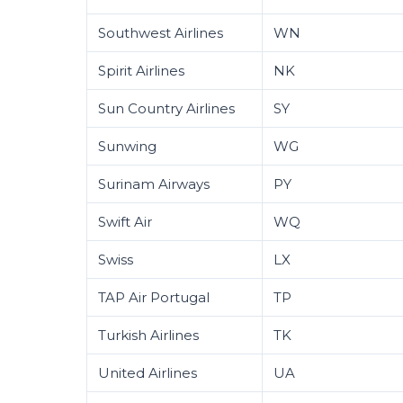
Southwest Airlines
WN
Spirit Airlines
NK
Sun Country Airlines
SY
Sunwing
WG
Surinam Airways
PY
Swift Air
WQ
Swiss
LX
TAP Air Portugal
TP
Turkish Airlines
TK
United Airlines
UA