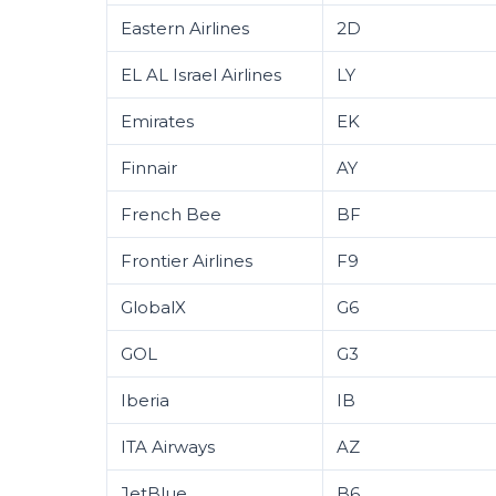
Eastern Airlines
2D
EL AL Israel Airlines
LY
Emirates
EK
Finnair
AY
French Bee
BF
Frontier Airlines
F9
GlobalX
G6
GOL
G3
Iberia
IB
ITA Airways
AZ
JetBlue
B6