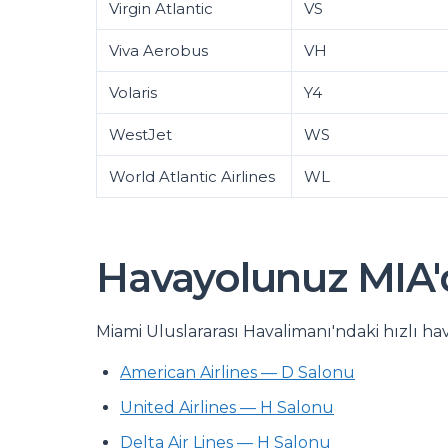
Virgin Atlantic
VS
Viva Aerobus
VH
Volaris
Y4
WestJet
WS
World Atlantic Airlines
WL
Havayolunuz MIA'
Miami Uluslararası Havalimanı'ndaki hızlı hav
American Airlines — D Salonu
United Airlines — H Salonu
Delta Air Lines — H Salonu