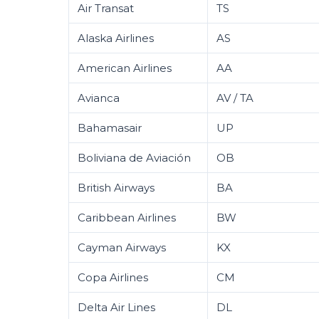
Air Transat
TS
Alaska Airlines
AS
American Airlines
AA
Avianca
AV / TA
Bahamasair
UP
Boliviana de Aviación
OB
British Airways
BA
Caribbean Airlines
BW
Cayman Airways
KX
Copa Airlines
CM
Delta Air Lines
DL