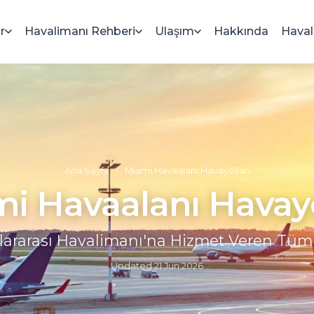
r
Havalimanı Rehberi
Ulaşım
Hakkında
Haval
Ana Sayfa
»
Miami Havaalanı Havayolları
i Havaalanı Havayo
lararası Havalimanı'na Hizmet Veren Tüm 
Updated
21 Jun 2026