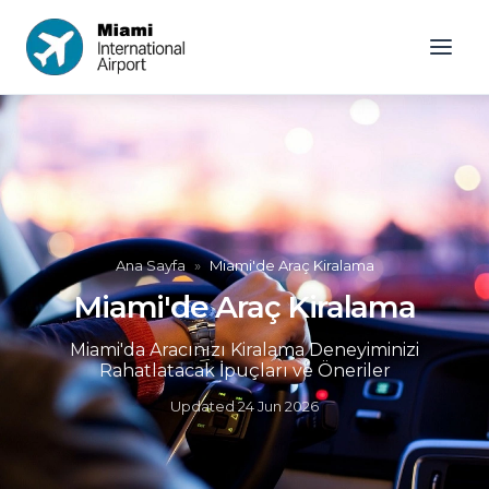
Ana Sayfa
»
Miami'de Araç Kiralama
Miami'de Araç Kiralama
Miami'da Aracınızı Kiralama Deneyiminizi
Rahatlatacak İpuçları ve Öneriler
Updated
24 Jun 2026