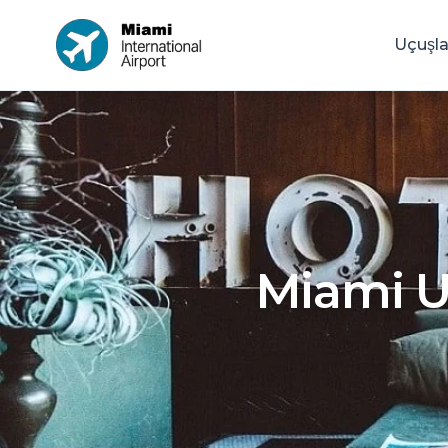
Uçuşla
Miami Ul