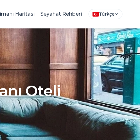
imanı Haritası
Seyahat Rehberi
Türkçe
anı Oteli