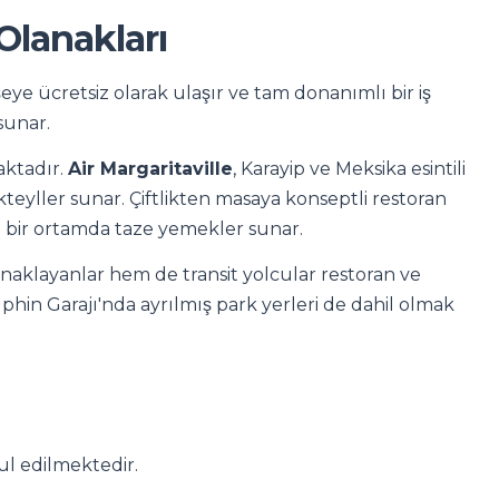
Olanakları
eye ücretsiz olarak ulaşır ve tam donanımlı bir iş
sunar.
aktadır.
Air Margaritaville
, Karayip ve Meksika esintili
kteyller sunar. Çiftlikten masaya konseptli restoran
kin bir ortamda taze yemekler sunar.
onaklayanlar hem de transit yolcular restoran ve
olphin Garajı'nda ayrılmış park yerleri de dahil olmak
ul edilmektedir.