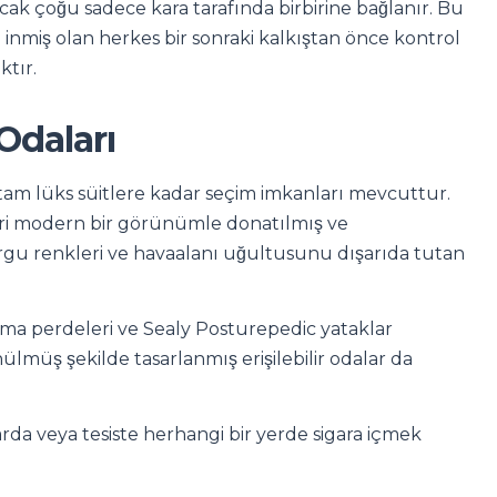
cak çoğu sadece kara tarafında birbirine bağlanır. Bu
i inmiş olan herkes bir sonraki kalkıştan önce kontrol
tır.
Odaları
tam lüks süitlere kadar seçim imkanları mevcuttur.
ri modern bir görünümle donatılmış ve
vurgu renkleri ve havaalanı uğultusunu dışarıda tutan
rtma perdeleri ve Sealy Posturepedic yataklar
ülmüş şekilde tasarlanmış erişilebilir odalar da
larda veya tesiste herhangi bir yerde sigara içmek