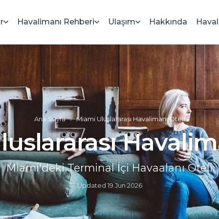
r
Havalimanı Rehberi
Ulaşım
Hakkında
Haval
Ana Sayfa
»
Miami Uluslararası Havalimanı Oteli
uslararası Havalim
Miami'deki Terminal İçi Havaalanı Oteli
Updated
19 Jun 2026