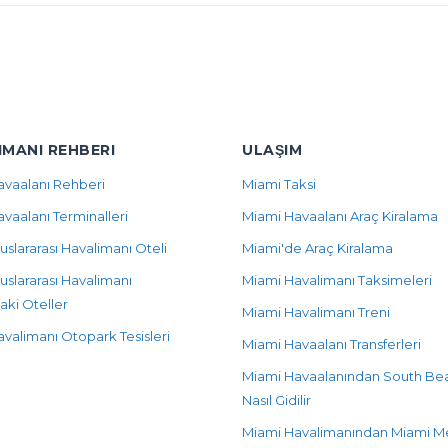
IMANI REHBERI
ULAŞIM
avaalanı Rehberi
Miami Taksi
vaalanı Terminalleri
Miami Havaalanı Araç Kiralama
uslararası Havalimanı Oteli
Miami'de Araç Kiralama
uslararası Havalimanı
Miami Havalimanı Taksimeleri
aki Oteller
Miami Havalimanı Treni
valimanı Otopark Tesisleri
Miami Havaalanı Transferleri
Miami Havaalanından South Be
Nasıl Gidilir
Miami Havalimanından Miami M