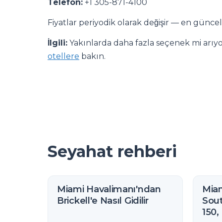
Telefon:
+1 305-871-4100
Fiyatlar periyodik olarak değişir — en güncel 
İlgili:
Yakınlarda daha fazla seçenek mi arı
otellere
bakın.
Seyahat rehberi
Miami Havalimanı'ndan
Miam
Brickell'e Nasıl Gidilir
Sout
150,