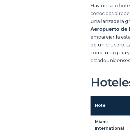
Hay un solo hote
conocidas alred
una lanzadera gra
Aeropuerto de 
emparejar la est
de un crucero. La
como una guía y c
estadounidenses 
Hotele
Hotel
Miami
International