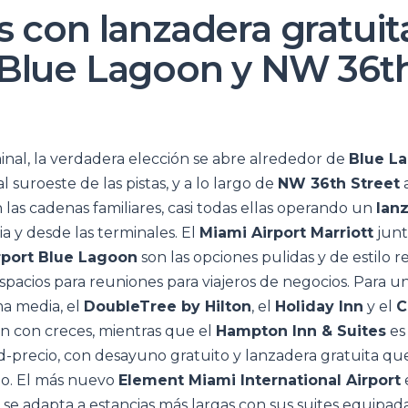
 con lanzadera gratuita
Blue Lagoon y NW 36t
rminal, la verdadera elección se abre alrededor de
Blue L
 al suroeste de las pistas, y a lo largo de
NW 36th Street
a
las cadenas familiares, casi todas ellas operando un
lan
a y desde las terminales. El
Miami Airport Marriott
junt
rport Blue Lagoon
son las opciones pulidas y de estilo re
espacios para reuniones para viajeros de negocios. Para u
a media, el
DoubleTree by Hilton
, el
Holiday Inn
y el
C
 con creces, mientras que el
Hampton Inn & Suites
es
dad-precio, con desayuno gratuito y lanzadera gratuita q
jo. El más nuevo
Element Miami International Airport
se adapta a estancias más largas con sus suites equipada