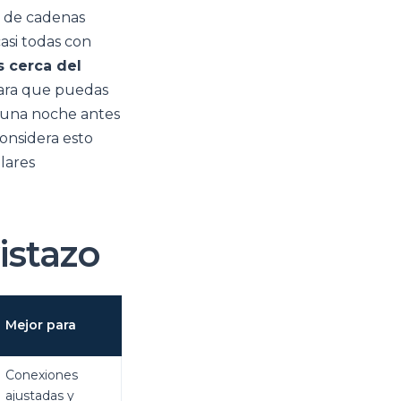
o de cadenas
casi todas con
s cerca del
para que puedas
o una noche antes
considera esto
lares
istazo
Mejor para
Conexiones
ajustadas y