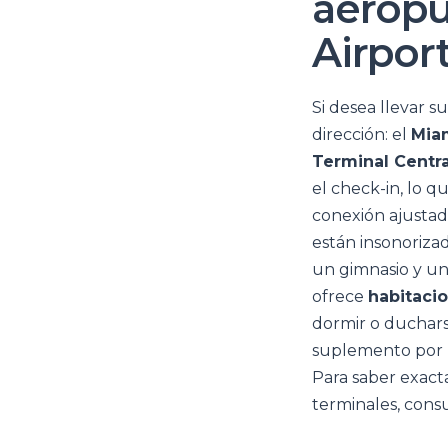
aeropu
Airpor
Si desea llevar 
dirección: el
Miam
Terminal Centra
el check-in, lo q
conexión ajustad
están insonorizad
un gimnasio y un 
ofrece
habitaci
dormir o duchars
suplemento por l
Para saber exact
terminales, cons