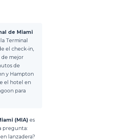
nal de Miami
 la Terminal
e el check-in,
o de mejor
nutos de
 Inn y Hampton
ge el hotel en
Lagoon para
Miami (MIA)
es
a pregunta:
 en lanzadera?