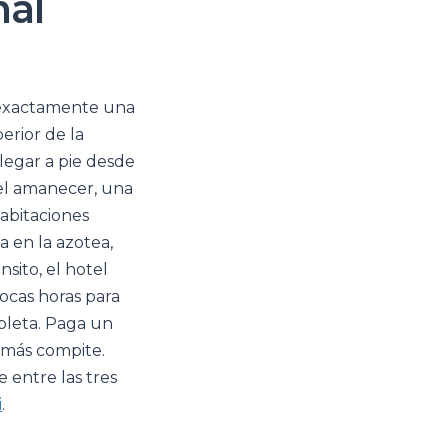
nal
y exactamente una
perior de la
llegar a pie desde
del amanecer, una
habitaciones
a en la azotea,
nsito, el hotel
ocas horas para
pleta. Paga un
a más compite.
entre las tres
i
.