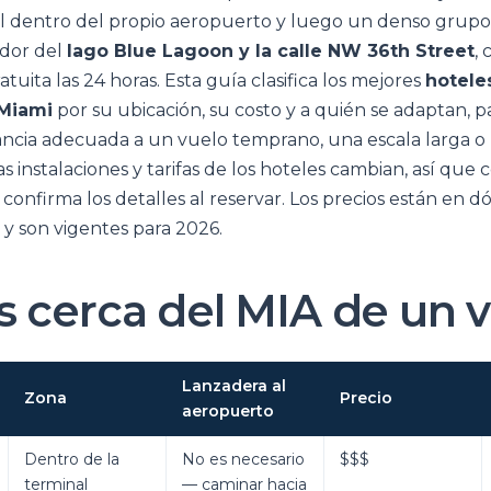
l dentro del propio aeropuerto y luego un denso grup
edor del
lago Blue Lagoon y la calle NW 36th Street
, 
tuita las 24 horas. Esta guía clasifica los mejores
hotele
Miami
por su ubicación, su costo y a quién se adaptan, 
ancia adecuada a un vuelo temprano, una escala larga 
s instalaciones y tarifas de los hoteles cambian, así que 
onfirma los detalles al reservar. Los precios están en dó
y son vigentes para 2026.
s cerca del MIA de un v
Lanzadera al
Zona
Precio
aeropuerto
Dentro de la
No es necesario
$$$
terminal
— caminar hacia