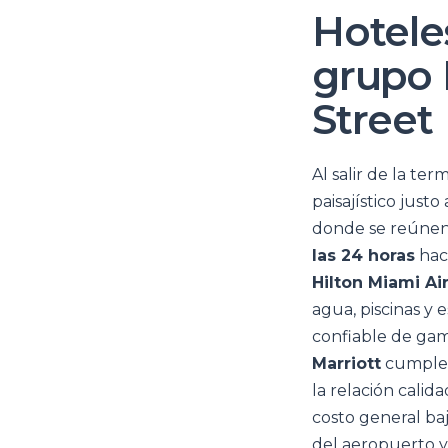
Hoteles
grupo 
Street
Al salir de la te
paisajístico justo
donde se reúnen 
las 24 horas
haci
Hilton Miami Ai
agua, piscinas y 
confiable de gam
Marriott
cumplen
la relación cali
costo general ba
del aeropuerto y 