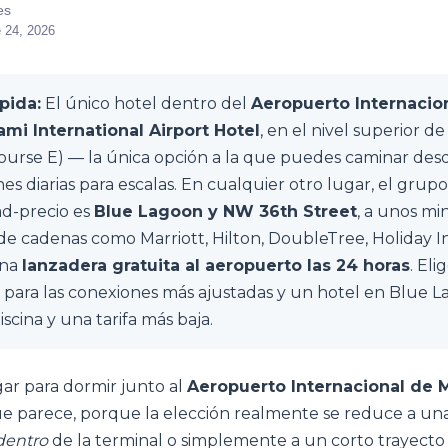
es
 24, 2026
pida:
El único hotel dentro del
Aeropuerto Internacio
ami International Airport Hotel
, en el nivel superior de
ourse E) — la única opción a la que puedes caminar desd
es diarias para escalas. En cualquier otro lugar, el grup
ad-precio es
Blue Lagoon y NW 36th Street
, a unos mi
nde cadenas como Marriott, Hilton, DoubleTree, Holiday
una
lanzadera gratuita al aeropuerto las 24 horas
. Eli
 para las conexiones más ajustadas y un hotel en Blue 
iscina y una tarifa más baja.
ar para dormir junto al
Aeropuerto Internacional de 
que parece, porque la elección realmente se reduce a un
dentro
de la terminal o simplemente a un corto trayecto