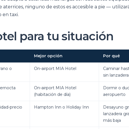
terrices, ninguno de estos es accesible a pie — utilizará
 en taxi.
tel para tu situación
Mejor opción
Por qué
rano o
On-airport MIA Hotel
Caminar hast
sin lanzader
 pernocta
On-airport MIA Hotel
Dormir o duch
(habitación de día)
aeropuerto
lidad-precio
Hampton Inn o Holiday Inn
Desayuno gra
lanzadera gra
más baja