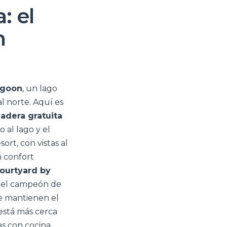
: el
h
agoon
, un lago
l norte. Aquí es
zadera gratuita
o al lago y el
sort, con vistas al
n confort
ourtyard by
 el campeón de
ue mantienen el
está más cerca
s con cocina.