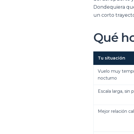
Dondequiera que a
un corto trayecto
Qué ho
Tu situación
Vuelo muy temp
nocturno
Escala larga, sin
Mejor relación ca