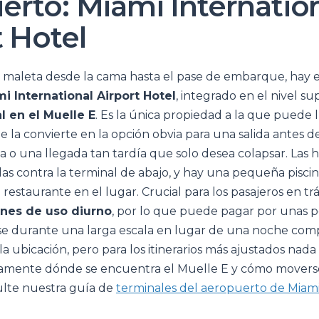
erto: Miami Internatio
t Hotel
su maleta desde la cama hasta el pase de embarque, ha
i International Airport Hotel
, integrado en el nivel su
l en el Muelle E
. Es la única propiedad a la que puede 
ue la convierte en la opción obvia para una salida antes 
a o una llegada tan tardía que solo desea colapsar. Las 
as contra la terminal de abajo, y hay una pequeña piscin
restaurante en el lugar. Crucial para los pasajeros en trá
ones de uso diurno
, por lo que puede pagar por unas p
e durante una larga escala en lugar de una noche com
a ubicación, pero para los itinerarios más ajustados nad
amente dónde se encuentra el Muelle E y cómo moverse 
ulte nuestra guía de
terminales del aeropuerto de Miam