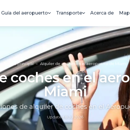
Guía del aeropuerto
Transporte
Acerca de
Mapa
Página principal
»
Alquiler de coches en el aeropuerto de Miami
de coches en el aer
Miami
iones de alquiler de coches en el Aerop
Updated
8 Jul 2026