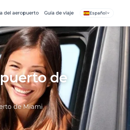
 del aeropuerto
Guía de viaje
Español
opuerto de
uerto de Miami