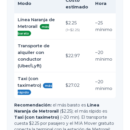
Costo
Modo
Hora
estimado
Línea Naranja de
$2.25
~
25
Metrorail
más
mínimo
(
1
×
$2.25
)
barato
Transporte de
alquiler con
~
20
$22.97
conductor
mínimo
(Uber/Lyft)
Taxi (con
~
20
taxímetro)
$27.02
más
mínimo
rápido
Recomendación:
el más barato es
Línea
Naranja de Metrorail
($2.25); el más rápido es
Taxi (con taxímetro)
(~20 min). El transporte
cuesta $2.25 por pasajero y el MIA Mover gratuito
conecta la terminal con la estación de Metrorail;