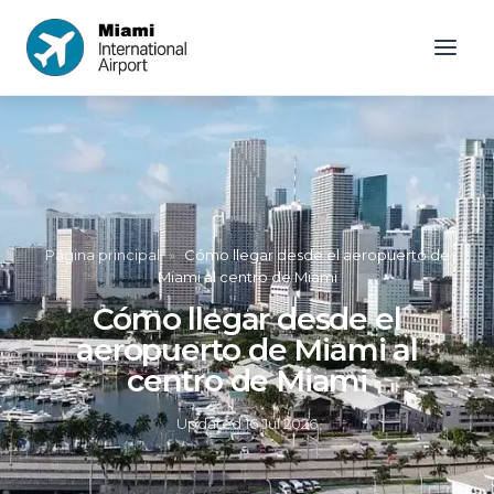
Página principal
»
Cómo llegar desde el aeropuerto de
Miami al centro de Miami
Cómo llegar desde el
aeropuerto de Miami al
centro de Miami
Updated
16 Jul 2026