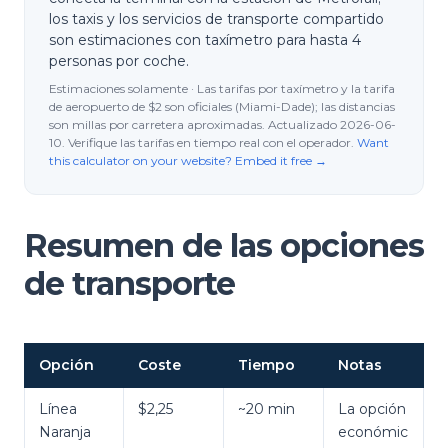
los taxis y los servicios de transporte compartido
son estimaciones con taxímetro para hasta 4
personas por coche.
Estimaciones solamente · Las tarifas por taxímetro y la tarifa
de aeropuerto de $2 son oficiales (Miami-Dade); las distancias
son millas por carretera aproximadas. Actualizado 2026-06-
10. Verifique las tarifas en tiempo real con el operador.
Want
this calculator on your website? Embed it free →
Resumen de las opciones
de transporte
Opción
Coste
Tiempo
Notas
Línea
$2,25
~20 min
La opción
Naranja
económic