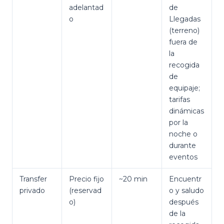
adelantad
de
o
Llegadas
(terreno)
fuera de
la
recogida
de
equipaje;
tarifas
dinámicas
por la
noche o
durante
eventos
Transfer
Precio fijo
~20 min
Encuentr
privado
(reservad
o y saludo
o)
después
de la