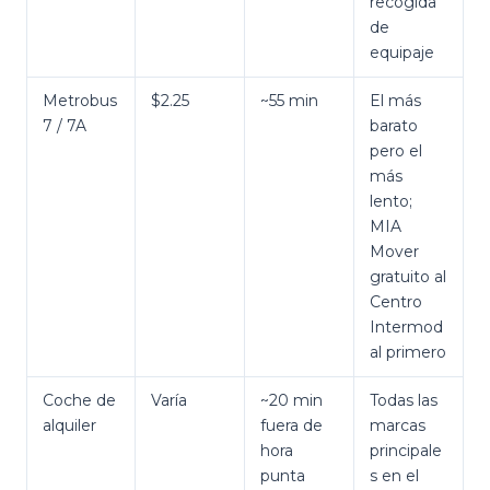
recogida
de
equipaje
Metrobus
$2.25
~55 min
El más
7 / 7A
barato
pero el
más
lento;
MIA
Mover
gratuito al
Centro
Intermod
al primero
Coche de
Varía
~20 min
Todas las
alquiler
fuera de
marcas
hora
principale
punta
s en el