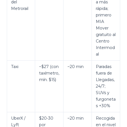
del
a más
Metrorail
rápida;
primero
MIA
Mover
gratuito al
Centro
Intermod
al
Taxi
~$27 (con
~20 min
Paradas
taxímetro,
fuera de
mín. $15)
Llegadas,
24/7;
SUVs y
furgoneta
s +30%
UberX /
$20-30
~20 min
Recogida
Lyft
por
en el nivel