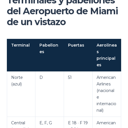
Terminales y pabellones
del Aeropuerto de Miami
de un vistazo
Terminal
Pabellon
Puertas
Aerolínea
es
s
principal
es
Norte
D
51
American
(azul)
Airlines
(nacional
e
internacio
nal)
Central
E, F, G
E 18 · F 19
American