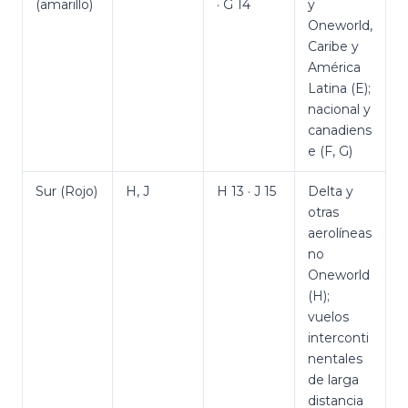
(amarillo)
· G 14
y
Oneworld,
Caribe y
América
Latina (E);
nacional y
canadiens
e (F, G)
Sur (Rojo)
H, J
H 13 · J 15
Delta y
otras
aerolíneas
no
Oneworld
(H);
vuelos
interconti
nentales
de larga
distancia