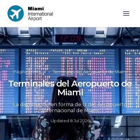
Página principal
»
Terminales del Aeropuerto de Miami
Terminales del Aeropuerto de
Miami
La distribución en forma de U del Aeropuerto
Internacional de Miami
Updated
8 Jul 2026