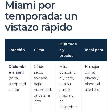
Miami por
temporada: un
vistazo rápido
Multitude
Estación
Clima
s y
Ideal para
precios
Diciembr
Cálido,
Más
El mejor
e a abril
seco,
concurrid
clima;
(seca,
soleado,
o y caro,
playas y
temporad
baja
con su
planes al
a alta)
humedad,
punto
aire libre
unos 21 a
máximo
27°C
de
diciembre