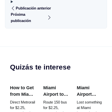
Publicación anterior
Próxima
publicación
Quizás te interese
How to Get
Miami
Miami
from Miami
Airport to
Airport
Airport to
South
Lost and
Direct Metrorail
Route 150 bus
Lost something
Brickell
Beach: Bus
Found:
for $2.25,
for $2.25,
at Miami