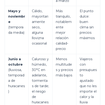
a marzo
Mayo y
Cálido,
Más
El punto
noviembr
mayoritari
tranquilo,
dulce:
e
amente
notablem
buen
(tempora
seco,
ente
clima sin
da media)
alguna
mejor
precios
llovizna
relación
máximos
ocasional
calidad-
precio
Junio a
Caluroso y
Menos
Viajeros
octubre
húmedo,
multitude
con
(lluviosa,
30°C en
s y precios
presupues
temporad
adelante,
más bajos
to
a de
tormenta
ajustado
huracanes
s de tarde;
que no les
)
el riesgo
importe el
de
calor y la
huracanes
lluvia