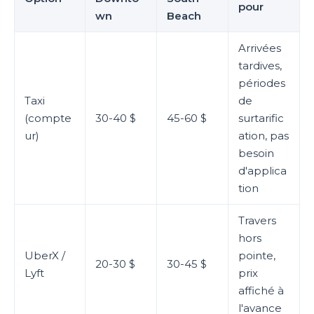
pour
wn
Beach
Arrivées
tardives,
périodes
Taxi
de
(compte
30-40 $
45-60 $
surtarific
ur)
ation, pas
besoin
d'applica
tion
Travers
hors
UberX /
pointe,
20-30 $
30-45 $
Lyft
prix
affiché à
l'avance