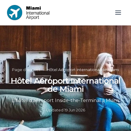
Page d'accueil
»
Hôtel Aéroport International de Miami
Hôtel Aéroport International
de Miami
L'hôtel d'aéroport Inside-the-Terminal à Miami
Updated
19 Jun 2026