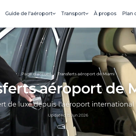
Guide de l'aéroport
Transport
À propos
Plan 
Page d'accueil
»
Transferts aéroport de Miami
sferts aéroport de 
ert de luxe depuis l'aéroport internationa
Updated
15 Jun 2026