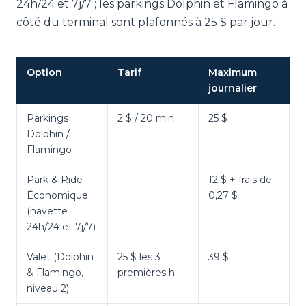
24h/24 et 7j/7 ; les parkings Dolphin et Flamingo à
côté du terminal sont plafonnés à 25 $ par jour.
Option
Tarif
Maximum
journalier
Parkings
2 $ / 20 min
25 $
Dolphin /
Flamingo
Park & Ride
—
12 $ + frais de
Économique
0,27 $
(navette
24h/24 et 7j/7)
Valet (Dolphin
25 $ les 3
39 $
& Flamingo,
premières h
niveau 2)