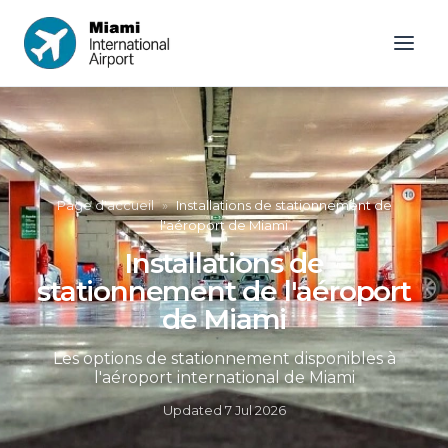
Page d'accueil
»
Installations de stationnement de
l'aéroport de Miami
Installations de
stationnement de l'aéroport
de Miami
Les options de stationnement disponibles à
l'aéroport international de Miami
Updated
7 Jul 2026