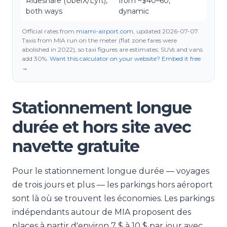
Rideshare (UberX/Lyft),
from ~$40–60,
both ways
dynamic
Official rates from
miami-airport.com
, updated
2026-07-07
.
Taxis from MIA run on the meter (flat zone fares were
abolished in 2022), so taxi figures are estimates; SUVs and vans
add 30%.
Want this calculator on your website? Embed it free
→
Stationnement longue
durée et hors site avec
navette gratuite
Pour le stationnement longue durée — voyages
de trois jours et plus — les parkings hors aéroport
sont là où se trouvent les économies. Les parkings
indépendants autour de MIA proposent des
places à partir d'environ 7 $ à 10 $ par jour avec