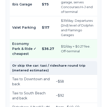
garage, serves
Ibis Garage
$75
Concourses H–J end
of terminal
$39/day. Departures
(2nd) level of Dolphin
Valet Parking
$117
and Flamingo
Garages
Economy
$12/day + $0.27 fee.
Park & Ride
✓
$36.27
Off-terminal
cheapest
Or skip the car: taxi / rideshare round trip
(metered estimates)
Taxi to Downtown and
~$
58
back
Taxi to South Beach
~$
92
and back