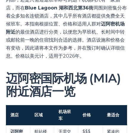
店，而在
Blue Lagoon 湖和西北第36街
周围则密集分布
着众多知名连锁酒店，其中几乎所有酒店都提供免费全天
候班车。本指南根据位置、价格和适用人群对
迈阿密机场
附近
的最佳酒店进行分类，以便您为早班机、长时间中转
或邮轮前一晚的住宿找到合适的选择。酒店设施和价格会
有变动，因此请将本文作为参考，并在预订时确认详细信
息。价格以美元计，适用于2026年。
迈阿密国际机场 (MIA)
附近酒店一览
机场班
酒店
区域
价格
最适合
车
迈阿密
航站楼
无需交
$$$
紧凑的