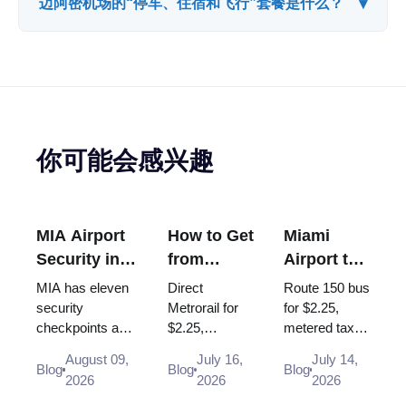
▾
迈阿密机场的“停车、住宿和飞行”套餐是什么？
你可能会感兴趣
MIA Airport
How to Get
Miami
Security in
from
Airport to
2026:
Miami
South
MIA has eleven
Direct
Route 150 bus
Checkpoints,
Airport to
Beach:
security
Metrorail for
for $2.25,
checkpoints and
$2.25,
metered taxi
Wait Times
Brickell
Bus 150,
they do not keep
metered taxi
(~$40-50, the
and Liquids
Taxi, Uber
August 09,
July 16,
July 14,
the same hours:
~$30-35 or
$35 flat rate is
Blog
Blog
Blog
Rules
(2026
2026
2026
2026
only Checkpoint
Uber - every
gone) or Uber
Guide)