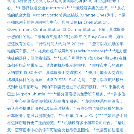
式 有几种便捷的方式可以从迈阿密国际机场 (MIA) 前往迈阿密市中
心。 **1. 选择轨道交通 (Metrorail):** * **最经济实惠的选择。** * 从机
场的航空大楼 (Airport Station) 乘坐橘线 (Orange Line) 列车。 * 乘
坐橘线列车前往迈阿密市中心。您可以在 Brickell Station、
Government Center Station 或 Culmer Station 下车，具体取决
于您的目的地。 * 票价通常是 $2.25 (另加 $1 的 Easy Card 费，如果
您还没有的话)。 * 行程时间大约为 15-20 分钟。 * 您可以在机场的车
站购买车票。 **2. 搭乘出租车或网约车 (Taxi/Rideshare):** * **最方便
快捷的选择，但价格较高。** * 出租车和网约车 (如 Uber 和 Lyft) 在机
场都有指定的乘车点。请遵循机场指示牌前往。 * 前往市中心的路程
大约需要 15-30 分钟，具体取决于交通状况。 * 费用可能会因交通拥
堵和具体目的地而异，通常在 $25 - $40 之间。 * 您可以在航站楼外
找到出租车招呼站，网约车则需要通过手机应用预订。 **3. 乘坐机场
巴士 (Airport Shuttle):** * **部分酒店提供免费班车服务。** * 许多位
于市中心的酒店提供往返机场的班车服务。 * 请提前联系您的酒店，
确认是否提供此服务以及班车时刻表。 * 有些公司也提供付费的机场
班车服务，您可以提前预订。 **4. 租车 (Rental Car):** * **如果您计划
在迈阿密进行更广泛的游览。** * 机场设有多个租车公司柜台。 * 请注
意，迈阿密市中心的停车可能会比较昂贵且困难。 * 您需要前往指定