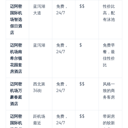
迈阿密
蓝泻湖
免费，
$$
性价比
国际机
大道
24/7
高，配
场智选
有泳池
假日酒
店
迈阿密
蓝泻湖
免费，
$
免费早
机场南
24/7
餐，最
希尔顿
佳性价
花园套
比
房酒店
迈阿密
西北第
免费，
$$
风格一
机场万
36街
24/7
致的商
豪春庭
务客房
酒店
迈阿密
距机场
免费，
$$
带厨房
国际机
最近
24/7
的较新