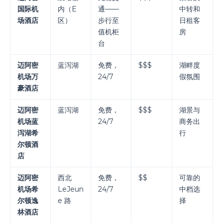
国际机
内（E
通——
中转和
场酒店
区）
步行至
日租客
值机柜
房
台
迈阿密
蓝泻湖
免费，
$$$
湖畔度
机场万
24/7
假氛围
豪酒店
迈阿密
蓝泻湖
免费，
$$$
湖景与
机场蓝
24/7
商务出
泻湖希
行
尔顿酒
店
迈阿密
西北
免费，
$$
可靠的
机场希
LeJeun
24/7
中档选
尔顿逸
e 路
择
林酒店