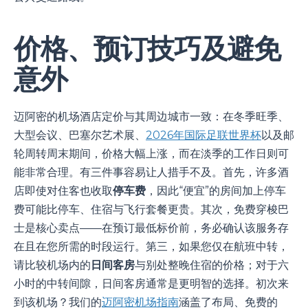
价格、预订技巧及避免
意外
迈阿密的机场酒店定价与其周边城市一致：在冬季旺季、
大型会议、巴塞尔艺术展、
2026年国际足联世界杯
以及邮
轮周转周末期间，价格大幅上涨，而在淡季的工作日则可
能非常合理。有三件事容易让人措手不及。首先，许多酒
店即使对住客也收取
停车费
，因此“便宜”的房间加上停车
费可能比停车、住宿与飞行套餐更贵。其次，免费穿梭巴
士是核心卖点——在预订最低标价前，务必确认该服务存
在且在您所需的时段运行。第三，如果您仅在航班中转，
请比较机场内的
日间客房
与别处整晚住宿的价格；对于六
小时的中转间隙，日间客房通常是更明智的选择。初次来
到该机场？我们的
迈阿密机场指南
涵盖了布局、免费的