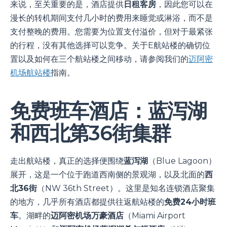
来说，至关重要的是，酒店提供
日租客房
，因此您可以在
漫长的转机期间支付几小时的费用来睡觉或淋浴，而不是
支付整晚的费用。您需要为位置支付溢价，但对于最紧张
的行程，没有其他选择可以竞争。关于E航站楼的确切位
置以及如何在三个航站楼之间移动，请参阅我们的
迈阿密
机场航站楼
指南。
免费班车酒店：蓝泻湖
和西北第36街集群
走出航站楼，真正的选择便围绕
蓝泻湖
（Blue Lagoon）
展开，这是一个位于跑道西南侧的景观湖，以及北面的
西
北36街
（NW 36th Street）。这里是知名连锁酒店聚集
的地方，几乎所有酒店都提供往返航站楼的
免费24小时班
车
。湖畔的
迈阿密机场万豪酒店
（Miami Airport