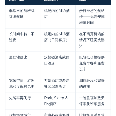
非常早的航班或
机场内的MIA酒
步行至您的航站
红眼航班
店
楼——无需安排
班车时间
长时间中转，不
机场内的MIA酒
在不离开机场的
过夜
店（日间客房）
情况下睡觉或淋
浴
最佳性价比
汉普顿酒店或假
以较低价格提供
日酒店
免费早餐和免费
班车
宽敞空间、游泳
万豪酒店或希尔
湖畔环境和完善
池和度假村氛围
顿蓝泻湖酒店
的设施
先驾车再飞行
Park, Sleep &
一晚住宿加数天
Fly酒店
停车及班车服务
你想游览城市
市中心或南海滩
比机场更适合观