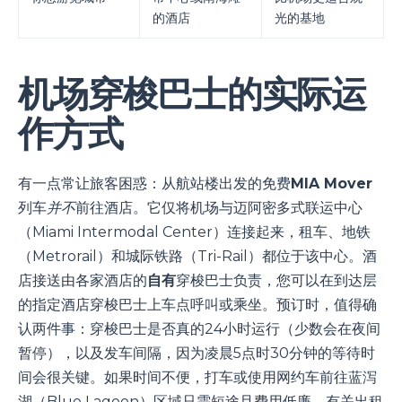
的酒店
光的基地
机场穿梭巴士的实际运
作方式
有一点常让旅客困惑：从航站楼出发的免费
MIA Mover
列车
并不
前往酒店。它仅将机场与迈阿密多式联运中心
（Miami Intermodal Center）连接起来，租车、地铁
（Metrorail）和城际铁路（Tri-Rail）都位于该中心。酒
店接送由各家酒店的
自有
穿梭巴士负责，您可以在到达层
的指定酒店穿梭巴士上车点呼叫或乘坐。预订时，值得确
认两件事：穿梭巴士是否真的24小时运行（少数会在夜间
暂停），以及发车间隔，因为凌晨5点时30分钟的等待时
间会很关键。如果时间不便，打车或使用网约车前往蓝泻
湖（Blue Lagoon）区域只需短途且费用低廉。有关出租