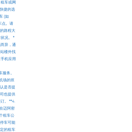
出租车或网
最方便快捷的选
 (如
乘车点。请
心的路程大
状况。 *
地而异，通
在航站楼外找
过手机应用
费班车服务。
返机场的班
确认是否提
公司也提供
 **4.
您计划在迈阿密
多个租车公
的停车可能
指定的租车