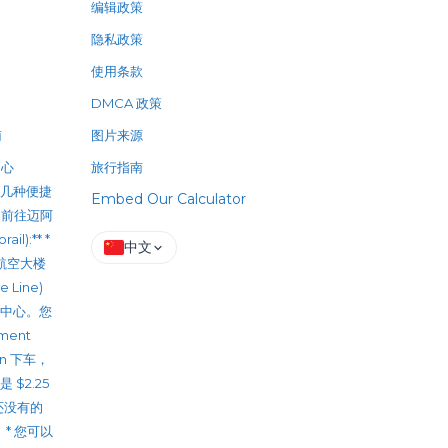
编辑政策
隐私政策
使用条款
DMCA 政策
南
图片来源
中心
旅行指南
 有几种便捷
Embed Our Calculator
 前往迈阿
l):** *
中文
的航空大楼
e Line)
市中心。您
nment
ion 下车，
$2.25
您还没有的
 * 您可以