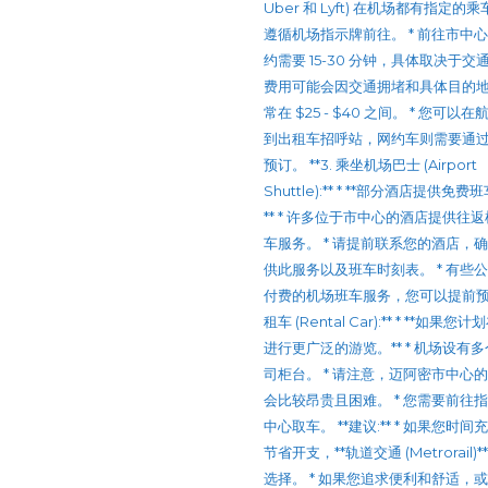
Uber 和 Lyft) 在机场都有指定的
遵循机场指示牌前往。 * 前往市中
约需要 15-30 分钟，具体取决于交通
费用可能会因交通拥堵和具体目的
常在 $25 - $40 之间。 * 您可以
到出租车招呼站，网约车则需要通
预订。 **3. 乘坐机场巴士 (Airport
Shuttle):** * **部分酒店提供免
** * 许多位于市中心的酒店提供往
车服务。 * 请提前联系您的酒店，
供此服务以及班车时刻表。 * 有些
付费的机场班车服务，您可以提前预订。
租车 (Rental Car):** * **如果
进行更广泛的游览。** * 机场设有
司柜台。 * 请注意，迈阿密市中心
会比较昂贵且困难。 * 您需要前往
中心取车。 **建议:** * 如果您时
节省开支，**轨道交通 (Metrorail)
选择。 * 如果您追求便利和舒适，