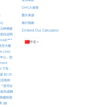
DMCA 政策
南
图片来源
中心
旅行指南
 有几种便捷
Embed Our Calculator
 前往迈阿
l):** *
中文
的航空大楼
e Line)
市中心。您
nment
ion 下车，
$2.25
您还没有的
 * 您可以
出租车或网
最方便快捷的选
 (如