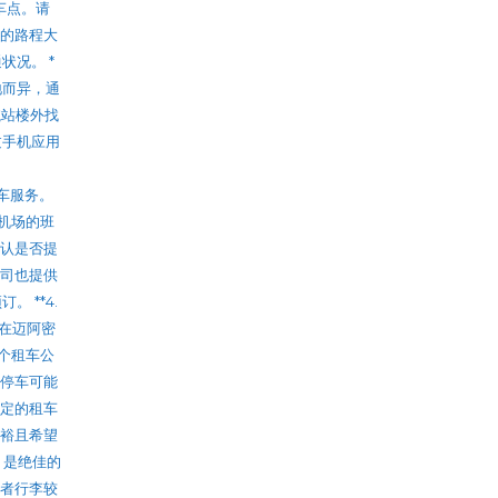
乘车点。请
心的路程大
状况。 *
地而异，通
在航站楼外找
过手机应用
费班车服务。
返机场的班
确认是否提
公司也提供
 **4.
您计划在迈阿密
多个租车公
的停车可能
指定的租车
间充裕且希望
** 是绝佳的
或者行李较