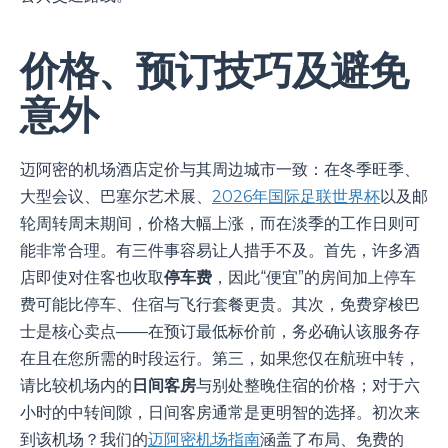
价格、预订技巧及避免
意外
迈阿密的机场酒店定价与其周边城市一致：在冬季旺季、
大型会议、巴塞尔艺术展、
2026年国际足联世界杯
以及邮
轮周转周末期间，价格大幅上涨，而在淡季的工作日则可
能非常合理。有三件事容易让人措手不及。首先，许多酒
店即使对住客也收取
停车费
，因此“便宜”的房间加上停车
费可能比停车、住宿与飞行套餐更贵。其次，免费穿梭巴
士是核心卖点——在预订最低标价前，务必确认该服务存
在且在您所需的时段运行。第三，如果您仅在航班中转，
请比较机场内的
日间客房
与别处整晚住宿的价格；对于六
小时的中转间隙，日间客房通常是更明智的选择。初次来
到该机场？我们的
迈阿密机场指南
涵盖了布局、免费的