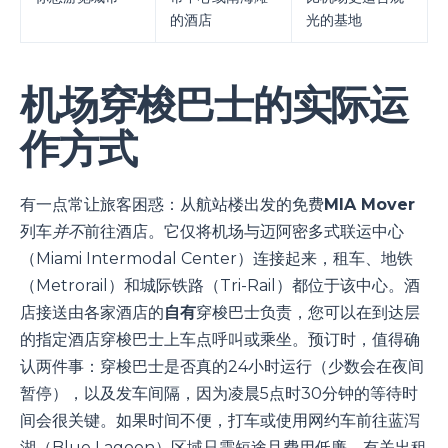
的酒店
光的基地
机场穿梭巴士的实际运
作方式
有一点常让旅客困惑：从航站楼出发的免费
MIA Mover
列车
并不
前往酒店。它仅将机场与迈阿密多式联运中心
（Miami Intermodal Center）连接起来，租车、地铁
（Metrorail）和城际铁路（Tri-Rail）都位于该中心。酒
店接送由各家酒店的
自有
穿梭巴士负责，您可以在到达层
的指定酒店穿梭巴士上车点呼叫或乘坐。预订时，值得确
认两件事：穿梭巴士是否真的24小时运行（少数会在夜间
暂停），以及发车间隔，因为凌晨5点时30分钟的等待时
间会很关键。如果时间不便，打车或使用网约车前往蓝泻
湖（Blue Lagoon）区域只需短途且费用低廉。有关出租