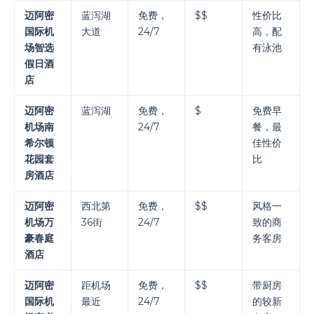
迈阿密
蓝泻湖
免费，
$$
性价比
国际机
大道
24/7
高，配
场智选
有泳池
假日酒
店
迈阿密
蓝泻湖
免费，
$
免费早
机场南
24/7
餐，最
希尔顿
佳性价
花园套
比
房酒店
迈阿密
西北第
免费，
$$
风格一
机场万
36街
24/7
致的商
豪春庭
务客房
酒店
迈阿密
距机场
免费，
$$
带厨房
国际机
最近
24/7
的较新