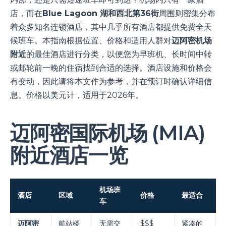
店，而在
Blue Lagoon 湖和西北第36街
周围则密集分布
着众多知名连锁酒店，其中几乎所有酒店都提供免费全天
候班车。本指南根据位置、价格和适用人群对
迈阿密机场
附近
的最佳酒店进行分类，以便您为早班机、长时间中转
或邮轮前一晚的住宿找到合适的选择。酒店设施和价格会
有变动，因此请将本文作为参考，并在预订时确认详细信
息。价格以美元计，适用于2026年。
迈阿密国际机场 (MIA)
附近酒店一览
机场班
酒店
区域
价格
最适合
车
迈阿密
航站楼
无需交
$$$
紧凑的