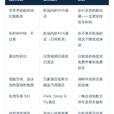
非常早的航班或
机场内的MIA酒
步行至您的航站
红眼航班
店
楼——无需安排
班车时间
长时间中转，不
机场内的MIA酒
在不离开机场的
过夜
店（日间客房）
情况下睡觉或淋
浴
最佳性价比
汉普顿酒店或假
以较低价格提供
日酒店
免费早餐和免费
班车
宽敞空间、游泳
万豪酒店或希尔
湖畔环境和完善
池和度假村氛围
顿蓝泻湖酒店
的设施
先驾车再飞行
Park, Sleep &
一晚住宿加数天
Fly酒店
停车及班车服务
你想游览城市
市中心或南海滩
比机场更适合观