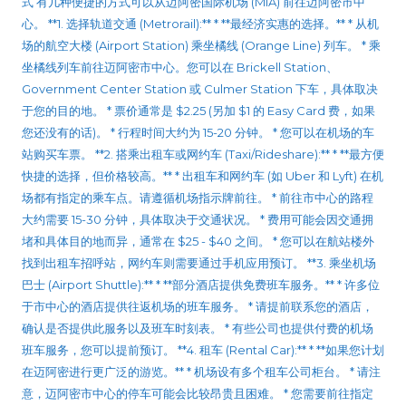
式 有几种便捷的方式可以从迈阿密国际机场 (MIA) 前往迈阿密市中
心。 **1. 选择轨道交通 (Metrorail):** * **最经济实惠的选择。** * 从机
场的航空大楼 (Airport Station) 乘坐橘线 (Orange Line) 列车。 * 乘
坐橘线列车前往迈阿密市中心。您可以在 Brickell Station、
Government Center Station 或 Culmer Station 下车，具体取决
于您的目的地。 * 票价通常是 $2.25 (另加 $1 的 Easy Card 费，如果
您还没有的话)。 * 行程时间大约为 15-20 分钟。 * 您可以在机场的车
站购买车票。 **2. 搭乘出租车或网约车 (Taxi/Rideshare):** * **最方便
快捷的选择，但价格较高。** * 出租车和网约车 (如 Uber 和 Lyft) 在机
场都有指定的乘车点。请遵循机场指示牌前往。 * 前往市中心的路程
大约需要 15-30 分钟，具体取决于交通状况。 * 费用可能会因交通拥
堵和具体目的地而异，通常在 $25 - $40 之间。 * 您可以在航站楼外
找到出租车招呼站，网约车则需要通过手机应用预订。 **3. 乘坐机场
巴士 (Airport Shuttle):** * **部分酒店提供免费班车服务。** * 许多位
于市中心的酒店提供往返机场的班车服务。 * 请提前联系您的酒店，
确认是否提供此服务以及班车时刻表。 * 有些公司也提供付费的机场
班车服务，您可以提前预订。 **4. 租车 (Rental Car):** * **如果您计划
在迈阿密进行更广泛的游览。** * 机场设有多个租车公司柜台。 * 请注
意，迈阿密市中心的停车可能会比较昂贵且困难。 * 您需要前往指定