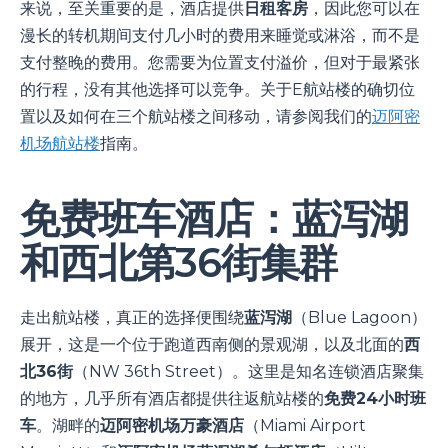
来说，至关重要的是，酒店提供
日租客房
，因此您可以在
漫长的转机期间支付几小时的费用来睡觉或淋浴，而不是
支付整晚的费用。您需要为位置支付溢价，但对于最紧张
的行程，没有其他选择可以竞争。关于E航站楼的确切位
置以及如何在三个航站楼之间移动，请参阅我们的
迈阿密
机场航站楼
指南。
免费班车酒店：蓝泻湖
和西北第36街集群
走出航站楼，真正的选择便围绕
蓝泻湖
（Blue Lagoon）
展开，这是一个位于跑道西南侧的景观湖，以及北面的
西
北36街
（NW 36th Street）。这里是知名连锁酒店聚集
的地方，几乎所有酒店都提供往返航站楼的
免费24小时班
车
。湖畔的
迈阿密机场万豪酒店
（Miami Airport