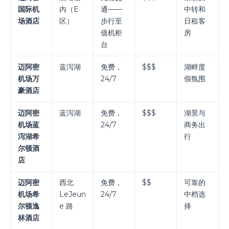
国际机
内（E
通——
中转和
场酒店
区）
步行至
日租客
值机柜
房
台
迈阿密
蓝泻湖
免费，
$$$
湖畔度
机场万
24/7
假氛围
豪酒店
迈阿密
蓝泻湖
免费，
$$$
湖景与
机场蓝
24/7
商务出
泻湖希
行
尔顿酒
店
迈阿密
西北
免费，
$$
可靠的
机场希
LeJeun
24/7
中档选
尔顿逸
e 路
择
林酒店