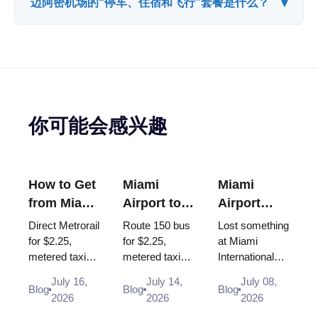
▾
迈阿密机场的“停车、住宿和飞行”套餐是什么？
你可能会感兴趣
How to Get
Miami
Miami
from Miami
Airport to
Airport
Airport to
South
Lost and
Direct Metrorail
Route 150 bus
Lost something
Brickell
Beach: Bus
Found:
for $2.25,
for $2.25,
at Miami
metered taxi
metered taxi
International
150, Taxi,
How to
~$30-35 or
(~$40-50, the
Airport? Here
Uber (2026
Report a
July 16,
July 14,
July 08,
Uber - every
$35 flat rate is
is exactly
Blog
Blog
Blog
Guide)
Lost Item
2026
2026
2026
way from MIA
gone) or Uber -
where and how