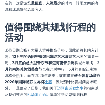
在的：这是游览
最便宜、人流最少
的时间，阵雨之间的海
滩和泳池依然温暖宜人。
值得围绕其规划行程的
活动
某些日期会吸引大量人群并推高价格，因此请将其纳入计
划。
12月初的迈阿密海滩巴塞尔艺术展
是艺术界的重要一
周，
3月底的超大型音乐节和迈阿密音乐周
将城市填满，
2
月的南海滩美酒美食节
也在此时举行。3月的春假让南海
滩格外热闹。而在2026年夏季，该市将在
硬石体育场举办
2026年国际足联世界杯
比赛
，因此预计比赛期间需求旺
盛。一旦确定了日期，我们关于
迈阿密必做之事
的指南以
及我们整理的
机场附近酒店
清单将帮助您规划行程。