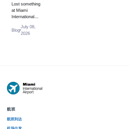
Lost and
i...
Lost something
Found:
at Miami
International
How to
Airport? Here
Report a
July 08,
is exactly
Blog
Lost Item
2026
where and how
to report items
lost in the
terminal, at
TS...
航班
航班到达
机场出发