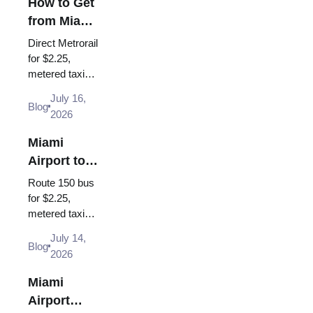
How to Get
from Miami
Airport to
Direct Metrorail
Brickell
for $2.25,
metered taxi
~$30-35 or
July 16,
Uber - every
Blog
2026
way from MIA
to Brickell in
Miami
2026, with
Airport to
times and
South
scenar...
Route 150 bus
Beach: Bus
for $2.25,
metered taxi
150, Taxi,
(~$40-50, the
Uber (2026
July 14,
$35 flat rate is
Blog
Guide)
2026
gone) or Uber -
every way
Miami
from MIA to
Airport
South Beach