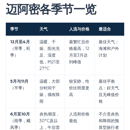
迈阿密各季节一览
季节
天气
人流与价格
最适合
12月至4月
温暖、干
最繁忙且价
最佳天气；
（旱季，旺
燥、阳光充
格最高，12
海滩和户外
季）
足、湿度
月至3月达
计划
低，约21至
到峰值
27°C
5月与11月
温暖，大部
较安静，性
最佳平衡
（平季）
分时间干
价比明显更
点：好天气
燥，偶有阵
高
且无峰值价
雨
格
6月至10月
炎热潮湿，
人流和价格
不介意炎热
（雨季，飓
30°C及以
最低
和降雨的预
风季）
上，午后雷
算型旅行者