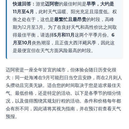
快速回答：
游览
迈阿密
的最佳时间是
旱季，大约是
11月至4月
，此时天气温暖、阳光充足且湿度低。权
衡之处在于，这也是
最繁忙且最昂贵
的时段，高峰
期为12月至3月。为了在良好天气和高性价比之间取
得最佳平衡，请选择
5月和11月
这两个平季月份。
6
月至10月
炎热潮湿，且正值大西洋飓风季，因此这
是最便宜但在天气方面风险最高的时段。
迈阿密是一座全年皆宜的城市，但体验会随日历变化很
大：同一处海滩在9月可能烈日当空且安静，而在2月则人
头攒动且完美无缺。适合您的时间取决于您是追求最佳天
气、最低价格，还是特定的活动。以下是各季节的细分情
况，以及值得围绕其规划行程的活动。条件和价格每年都
会有所不同，因此请将其视为指南，并在预订前查看天气
预报。