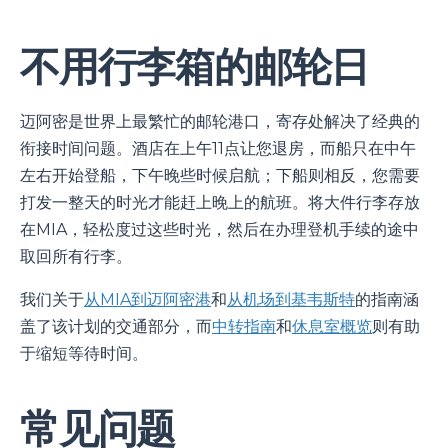
不用行李箱的邮轮日
迈阿密是世界上最繁忙的邮轮港口，寄存处解决了经典的
衔接时间问题。酒店在上午11点让您退房，而船只在中午
左右开始登船，下午晚些时候启航；下船则相反，您需要
打发一整天的时光才能赶上晚上的航班。将大件行李存放
在MIA，轻松度过这些时光，然后在办理登机手续的途中
取回所有行李。
我们关于
从MIA到迈阿密港
和
从机场到基韦斯特
的指南涵
盖了该计划的交通部分，而
中转指南
和
休息室概览
则有助
于缩短等待时间。
常见问题