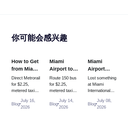
你可能会感兴趣
How to Get
Miami
Miami
from Miami
Airport to
Airport
Airport to
South
Lost and
Direct Metrorail
Route 150 bus
Lost something
Brickell
Beach: Bus
Found:
for $2.25,
for $2.25,
at Miami
metered taxi
metered taxi
International
150, Taxi,
How to
~$30-35 or
(~$40-50, the
Airport? Here
Uber (2026
Report a
July 16,
July 14,
July 08,
Uber - every
$35 flat rate is
is exactly
Blog
Blog
Blog
Guide)
Lost Item
2026
2026
2026
way from MIA
gone) or Uber -
where and how
to Brickell in
every way
to report items
2026, with
from MIA to
lost in the