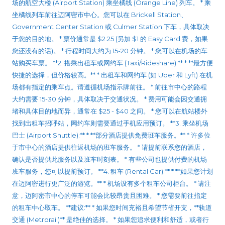
场的航空大楼 (Airport Station) 乘坐橘线 (Orange Line) 列车。 * 乘
坐橘线列车前往迈阿密市中心。您可以在 Brickell Station、
Government Center Station 或 Culmer Station 下车，具体取决
于您的目的地。 * 票价通常是 $2.25 (另加 $1 的 Easy Card 费，如果
您还没有的话)。 * 行程时间大约为 15-20 分钟。 * 您可以在机场的车
站购买车票。 **2. 搭乘出租车或网约车 (Taxi/Rideshare):** * **最方便
快捷的选择，但价格较高。** * 出租车和网约车 (如 Uber 和 Lyft) 在机
场都有指定的乘车点。请遵循机场指示牌前往。 * 前往市中心的路程
大约需要 15-30 分钟，具体取决于交通状况。 * 费用可能会因交通拥
堵和具体目的地而异，通常在 $25 - $40 之间。 * 您可以在航站楼外
找到出租车招呼站，网约车则需要通过手机应用预订。 **3. 乘坐机场
巴士 (Airport Shuttle):** * **部分酒店提供免费班车服务。** * 许多位
于市中心的酒店提供往返机场的班车服务。 * 请提前联系您的酒店，
确认是否提供此服务以及班车时刻表。 * 有些公司也提供付费的机场
班车服务，您可以提前预订。 **4. 租车 (Rental Car):** * **如果您计划
在迈阿密进行更广泛的游览。** * 机场设有多个租车公司柜台。 * 请注
意，迈阿密市中心的停车可能会比较昂贵且困难。 * 您需要前往指定
的租车中心取车。 **建议:** * 如果您时间充裕且希望节省开支，**轨道
交通 (Metrorail)** 是绝佳的选择。 * 如果您追求便利和舒适，或者行