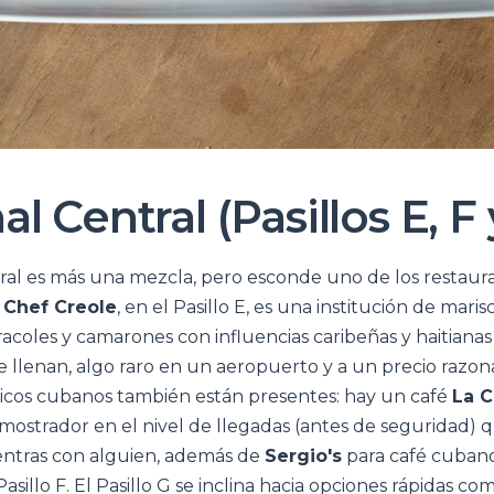
l Central (Pasillos E, F 
ral es más una mezcla, pero esconde uno de los restaur
.
Chef Creole
, en el Pasillo E, es una institución de mar
racoles y camarones con influencias caribeñas y haitiana
 llenan, algo raro en un aeropuerto y a un precio razon
ásicos cubanos también están presentes: hay un café
La C
n mostrador en el nivel de llegadas (antes de seguridad)
ntras con alguien, además de
Sergio's
para café cubano
Pasillo F. El Pasillo G se inclina hacia opciones rápidas c