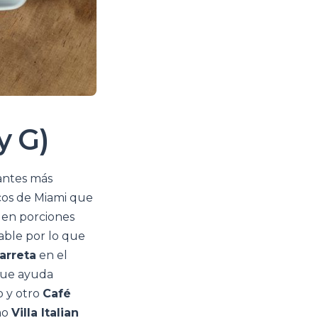
y G)
antes más
iscos de Miami que
s en porciones
able por lo que
arreta
en el
 que ayuda
 y otro
Café
omo
Villa Italian