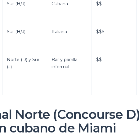
Sur (H/J)
Cubana
$$
Sur (H/J)
Italiana
$$$
Norte (D) y Sur
Bar y parrilla
$$
(J)
informal
al Norte (Concourse D):
n cubano de Miami