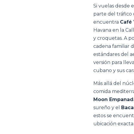
Si vuelas desde 
parte del tráfico
encuentra
Café 
Havana en la Cal
y croquetas. A po
cadena familiar 
estándares del a
versión para llev
cubano y sus car
Más allá del núc
comida mediterrá
Moon Empanad
sureño y el
Baca
estos se encuentr
ubicación exacta