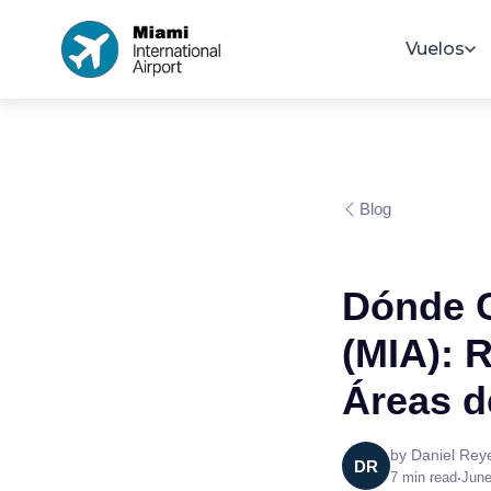
Vuelos
Blog
Dónde C
(MIA): 
Áreas 
by
Daniel Rey
DR
7
min read
•
June