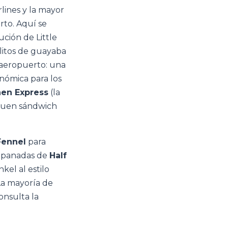
rlines y la mayor
rto. Aquí se
ución de Little
elitos de guayaba
 aeropuerto: una
onómica para los
hen Express
(la
 buen sándwich
Fennel
para
empanadas de
Half
el al estilo
La mayoría de
onsulta la