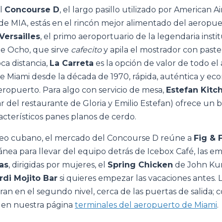
el
Concourse D
, el largo pasillo utilizado por American Ai
 de MIA, estás en el rincón mejor alimentado del aeropue
Versailles
, el primo aeroportuario de la legendaria instit
le Ocho, que sirve
cafecito
y apila el mostrador con past
ca distancia,
La Carreta
es la opción de valor de todo el
de Miami desde la década de 1970, rápida, auténtica y ec
eropuerto. Para algo con servicio de mesa,
Estefan Kitc
ar del restaurante de Gloria y Emilio Estefan) ofrece un
acterísticos panes planos de cerdo.
leo cubano, el mercado del Concourse D reúne a
Fig & 
nea para llevar del equipo detrás de Icebox Café, las 
as
, dirigidas por mujeres, el
Spring Chicken
de John Kunk
rdi Mojito Bar
si quieres empezar las vacaciones antes. 
an en el segundo nivel, cerca de las puertas de salida; c
 en nuestra página
terminales del aeropuerto de Miami
.