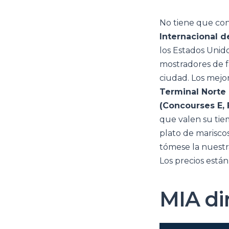
No tiene que con
Internacional d
los Estados Unid
mostradores de f
ciudad. Los mejo
Terminal Norte
(Concourses E, 
que valen su tie
plato de mariscos
tómese la nuestr
Los precios está
MIA di