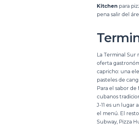
Kitchen
para piz
pena salir del ár
Termina
La Terminal Sur m
oferta gastronóm
capricho: una el
pasteles de cangr
Para el sabor de
cubanos tradici
J-11 es un lugar
el menú. El rest
Subway, Pizza Hu