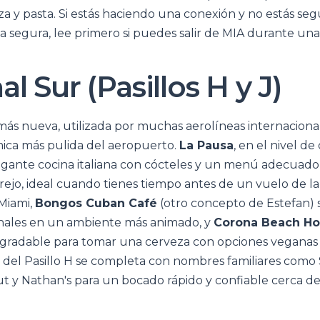
za y pasta. Si estás haciendo una conexión y no estás segu
ea segura, lee primero si puedes salir de MIA durante una
l Sur (Pasillos H y J)
ás nueva, utilizada por muchas aerolíneas internacionale
ica más pulida del aeropuerto.
La Pausa
, en el nivel de
egante cocina italiana con cócteles y un menú adecuado
ejo, ideal cuando tienes tiempo antes de un vuelo de lar
 Miami,
Bongos Cuban Café
(otro concepto de Estefan) s
onales en un ambiente más animado, y
Corona Beach H
 agradable para tomar una cerveza con opciones veganas 
o del Pasillo H se completa con nombres familiares como
t y Nathan's para un bocado rápido y confiable cerca de