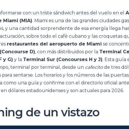
formarse con un triste sándwich antes del vuelo en el
A
e Miami (MIA)
. Miami es una de las grandes ciudades ga
os, y una cantidad sorprendente de esa energía llega has
acturación, sobre todo el café cubano y las croquetas q
res
restaurantes del aeropuerto de Miami
se concentr
 (Concourse D)
, con más distribuidos por la
Terminal Ce
F y G)
y la
Terminal Sur (Concourses H y J)
. Esta guía 
mpo, terminal por terminal, desde un
cafecito
de tres dól
 para sentarse. Los horarios y los números de las puerta
a como una guía y confirme con el directorio oficial an
n en dólares estadounidenses y son actuales para 2026.
ning de un vistazo