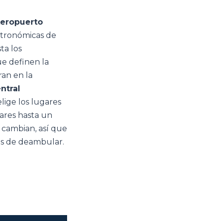
eropuerto
stronómicas de
ta los
ue definen la
an en la
ntral
elige los lugares
ares hasta un
s cambian, así que
tes de deambular.