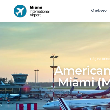
Vuelos
Página princ
American 
Miami (M