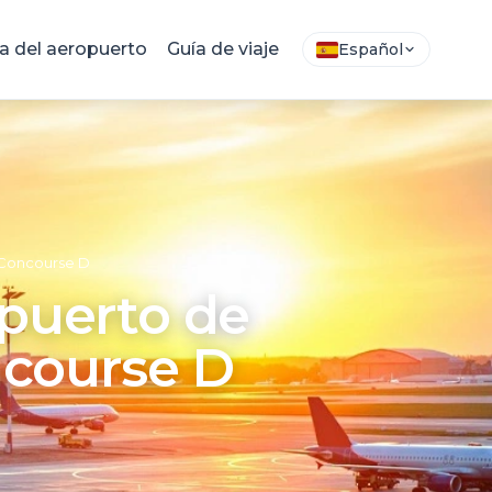
 del aeropuerto
Guía de viaje
Español
y Concourse D
opuerto de
ncourse D