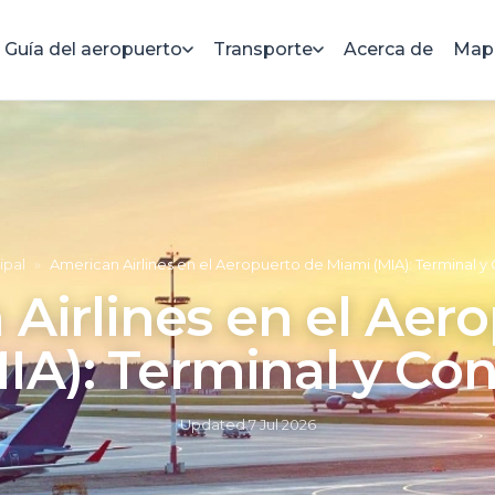
Guía del aeropuerto
Transporte
Acerca de
Mapa
ipal
»
American Airlines en el Aeropuerto de Miami (MIA): Terminal 
Airlines en el Aer
IA): Terminal y Co
Updated
7 Jul 2026