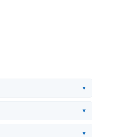
▾
▾
▾