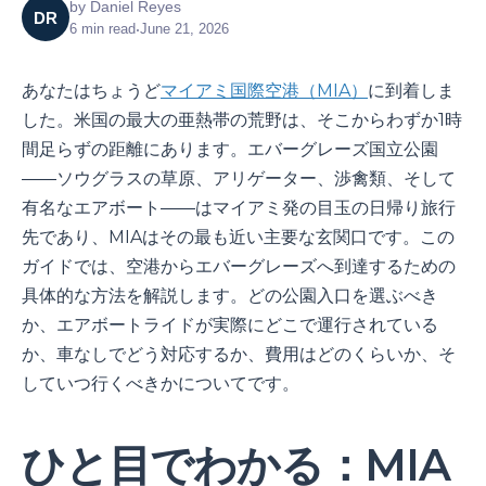
by
Daniel Reyes
DR
6
min read
•
June 21, 2026
あなたはちょうど
マイアミ国際空港（MIA）
に到着しま
した。米国の最大の亜熱帯の荒野は、そこからわずか1時
間足らずの距離にあります。エバーグレーズ国立公園
――ソウグラスの草原、アリゲーター、渉禽類、そして
有名なエアボート――はマイアミ発の目玉の日帰り旅行
先であり、MIAはその最も近い主要な玄関口です。この
ガイドでは、空港からエバーグレーズへ到達するための
具体的な方法を解説します。どの公園入口を選ぶべき
か、エアボートライドが実際にどこで運行されている
か、車なしでどう対応するか、費用はどのくらいか、そ
していつ行くべきかについてです。
ひと目でわかる：MIA