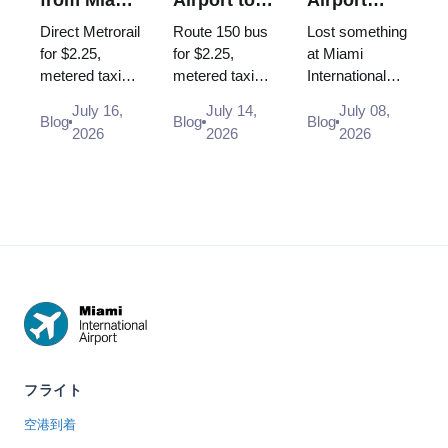
Airport to
South
Lost and
Direct Metrorail
Route 150 bus
Lost something
Brickell
Beach: Bus
Found:
for $2.25,
for $2.25,
at Miami
metered taxi
metered taxi
International
150, Taxi,
How to
~$30-35 or
(~$40-50, the
Airport? Here
Uber (2026
Report a
July 16,
July 14,
July 08,
Uber - every
$35 flat rate is
is exactly
Blog
Blog
Blog
Guide)
Lost Item
2026
2026
2026
way from MIA
gone) or Uber -
where and how
to Brickell in
every way
to report items
2026, with
from MIA to
lost in the
times and
South Beach
terminal, at
scenar...
i...
TS...
フライト
空港到着