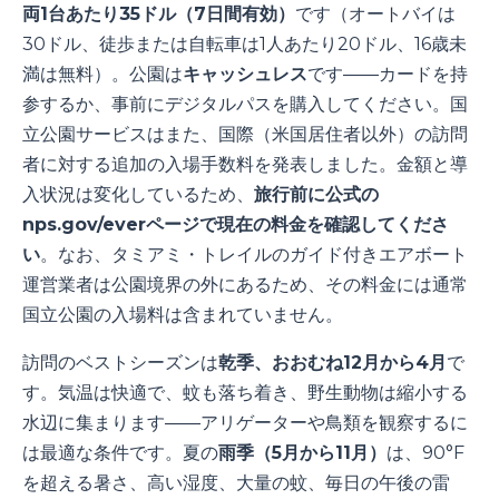
両1台あたり35ドル（7日間有効）
です（オートバイは
30ドル、徒歩または自転車は1人あたり20ドル、16歳未
満は無料）。公園は
キャッシュレス
です――カードを持
参するか、事前にデジタルパスを購入してください。国
立公園サービスはまた、国際（米国居住者以外）の訪問
者に対する追加の入場手数料を発表しました。金額と導
入状況は変化しているため、
旅行前に公式の
nps.gov/everページで現在の料金を確認してくださ
い
。なお、タミアミ・トレイルのガイド付きエアボート
運営業者は公園境界の外にあるため、その料金には通常
国立公園の入場料は含まれていません。
訪問のベストシーズンは
乾季、おおむね12月から4月
で
す。気温は快適で、蚊も落ち着き、野生動物は縮小する
水辺に集まります――アリゲーターや鳥類を観察するに
は最適な条件です。夏の
雨季（5月から11月）
は、90°F
を超える暑さ、高い湿度、大量の蚊、毎日の午後の雷