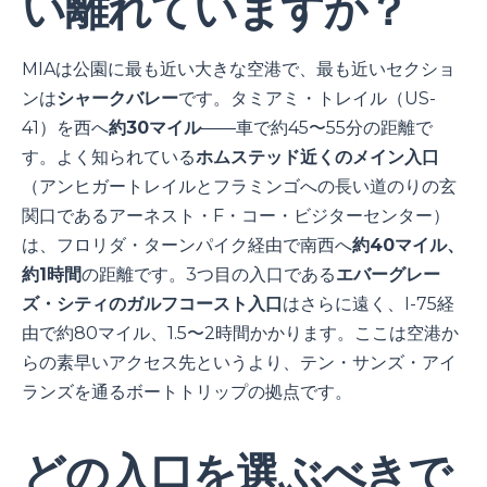
い離れていますか？
MIAは公園に最も近い大きな空港で、最も近いセクショ
ンは
シャークバレー
です。タミアミ・トレイル（US-
41）を西へ
約30マイル
――車で約45〜55分の距離で
す。よく知られている
ホムステッド近くのメイン入口
（アンヒガートレイルとフラミンゴへの長い道のりの玄
関口であるアーネスト・F・コー・ビジターセンター）
は、フロリダ・ターンパイク経由で南西へ
約40マイル、
約1時間
の距離です。3つ目の入口である
エバーグレー
ズ・シティのガルフコースト入口
はさらに遠く、I-75経
由で約80マイル、1.5〜2時間かかります。ここは空港か
らの素早いアクセス先というより、テン・サンズ・アイ
ランズを通るボートトリップの拠点です。
どの入口を選ぶべきで