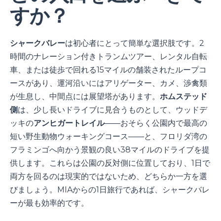
すか？
シャークバレー
は初心者にとって簡単な選択肢です。2
時間のナレーション付きトランムツアー、レンタル自転
車、または徒歩で回れる15マイルの舗装されたループコ
ースがあり、運河沿いにはアリゲーター、カメ、渉禽類
が生息し、中間点には展望塔があります。
ホムステッド
側
は、少し長いドライブに見合うものとして、ウッドデ
ッキの
アンヒガートレイル
――おそらく公園内で最高の
短い野生動物ウォーキングコース――と、フロリダ湾の
フラミンゴへ向かう景観の良い38マイルのドライブを提
供します。これらは公園の反対側に位置しており、1日で
両方を回るのは現実的ではないため、どちらか一方を選
びましょう。MIAからの1日旅行であれば、シャークバレ
ーが最も効率的です。