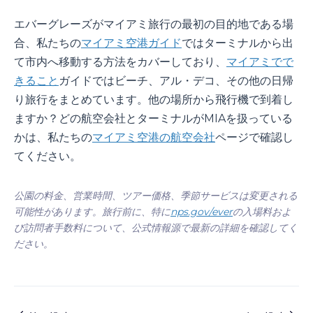
エバーグレーズがマイアミ旅行の最初の目的地である場
合、私たちの
マイアミ空港ガイド
ではターミナルから出
て市内へ移動する方法をカバーしており、
マイアミでで
きること
ガイドではビーチ、アル・デコ、その他の日帰
り旅行をまとめています。他の場所から飛行機で到着し
ますか？どの航空会社とターミナルがMIAを扱っている
かは、私たちの
マイアミ空港の航空会社
ページで確認し
てください。
公園の料金、営業時間、ツアー価格、季節サービスは変更される
可能性があります。旅行前に、特に
nps.gov/ever
の入場料およ
び訪問者手数料について、公式情報源で最新の詳細を確認してく
ださい。