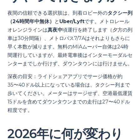
夜間の信頼できる選択肢は、到着ロビー外の
タクシー列
（24時間年中無休）
と
Uber/Lyft
です。メトロレール
オレンジラインは
真夜中
頃運行を終了します（夕方の列
車は30分間隔）、メトロバス7/7Aはそれよりもさらに
早く本数が減ります。無料のMIAムーバー自体は24時
間運行していますが、最終電車後はインターモーダルセ
ンターまでしか行けず、ダウンタウンには行けません。
深夜の目安：ライドシェアアプリでサージ価格が約
35〜40ドル以上になっている場合は、タクシー列まで
歩いてください。メーターはサージせず、空港最低運賃
15ドルを含めてダウンタウンまでの走行は27〜40ドル
程度です。
2026年に何が変わり