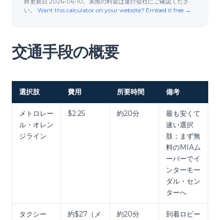
終更新日 2026-06-10。実際の料金は運行会社にご確認くださ
い。
Want this calculator on your website? Embed it free →
交通手段の概要
選択肢
費用
所要時間
備考
メトロレー
$2.25
約20分
最も安くて
ル・オレン
速い選択
ジライン
肢；まず無
料のMIAム
ーバーでイ
ンターモー
ダル・セン
ターへ
タクシー
約$27（メ
約20分
到着ロビー