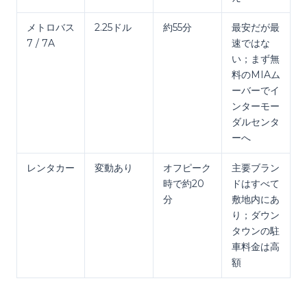
メトロバス
2.25ドル
約55分
最安だが最
7 / 7A
速ではな
い；まず無
料のMIAム
ーバーでイ
ンターモー
ダルセンタ
ーへ
レンタカー
変動あり
オフピーク
主要ブラン
時で約20
ドはすべて
分
敷地内にあ
り；ダウン
タウンの駐
車料金は高
額