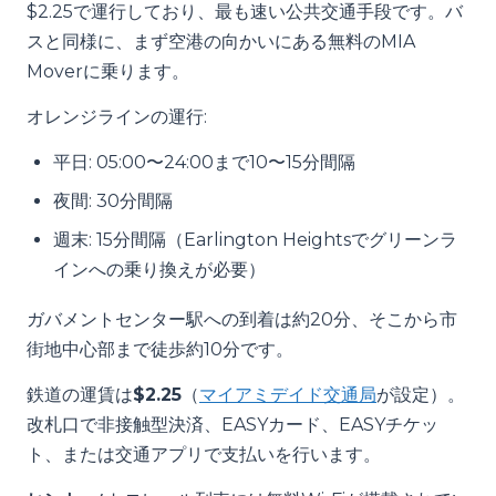
$2.25で運行しており、最も速い公共交通手段です。バ
スと同様に、まず空港の向かいにある無料のMIA
Moverに乗ります。
オレンジラインの運行:
平日: 05:00〜24:00まで10〜15分間隔
夜間: 30分間隔
週末: 15分間隔（Earlington Heightsでグリーンラ
インへの乗り換えが必要）
ガバメントセンター駅への到着は約20分、そこから市
街地中心部まで徒歩約10分です。
鉄道の運賃は
$2.25
（
マイアミデイド交通局
が設定）。
改札口で非接触型決済、EASYカード、EASYチケッ
ト、または交通アプリで支払いを行います。