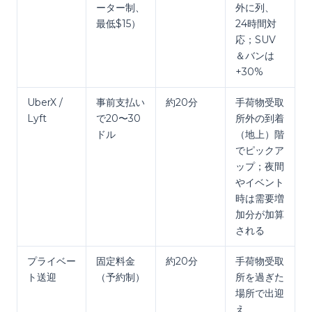
ーター制、
外に列、
最低$15）
24時間対
応；SUV
＆バンは
+30%
UberX /
事前支払い
約20分
手荷物受取
Lyft
で20〜30
所外の到着
ドル
（地上）階
でピックア
ップ；夜間
やイベント
時は需要増
加分が加算
される
プライベー
固定料金
約20分
手荷物受取
ト送迎
（予約制）
所を過ぎた
場所で出迎
え