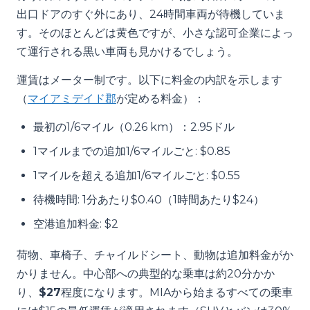
出口ドアのすぐ外にあり、24時間車両が待機していま
す。そのほとんどは黄色ですが、小さな認可企業によっ
て運行される黒い車両も見かけるでしょう。
運賃はメーター制です。以下に料金の内訳を示します
（
マイアミデイド郡
が定める料金）：
最初の1/6マイル（0.26 km）：2.95ドル
1マイルまでの追加1/6マイルごと: $0.85
1マイルを超える追加1/6マイルごと: $0.55
待機時間: 1分あたり$0.40（1時間あたり$24）
空港追加料金: $2
荷物、車椅子、チャイルドシート、動物は追加料金がか
かりません。中心部への典型的な乗車は約20分かか
り、
$27
程度になります。MIAから始まるすべての乗車