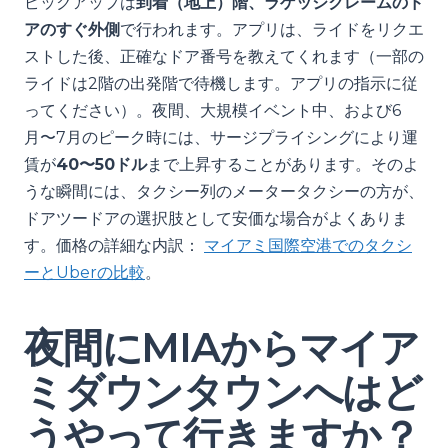
ピックアップは
到着（地上）階、ラゲッジクレームのド
アのすぐ外側
で行われます。アプリは、ライドをリクエ
ストした後、正確なドア番号を教えてくれます（一部の
ライドは2階の出発階で待機します。アプリの指示に従
ってください）。夜間、大規模イベント中、および6
月〜7月のピーク時には、サージプライシングにより運
賃が
40〜50ドル
まで上昇することがあります。そのよ
うな瞬間には、タクシー列のメータータクシーの方が、
ドアツードアの選択肢として安価な場合がよくありま
す。価格の詳細な内訳：
マイアミ国際空港でのタクシ
ーとUberの比較
。
夜間にMIAからマイア
ミダウンタウンへはど
うやって行きますか？