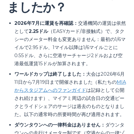
ましたか？
2026年7月に運賃を再確認：
交通機関の運賃は依然
として
2.25ドル
（EASYカード/非接触式）で、タク
シーのメーター料金も変更ありません：最初の1/6マ
イルで2.95ドル、1マイル以降は1/6マイルごとに
0.55ドル、さらに空港サーチャージ2ドルおよび空
港最低運賃15ドルが加算されます。
ワールドカップは終了しました：
大会は2026年6月
11日から7月19日まで開催されました（私たちの
MIA
からスタジアムへのファンガイド
は記録として公開
され続けます）、マイアミ周辺の試合日の交通ピー
クとライドシェアのサージは過去のものとなりまし
た。以下の通常時の所要時間が再び適用されます。
ダウンタウンへの一律料金はありません：
ダウンタ
ウンへの走行はメーター制です（空港からの一律ゾ