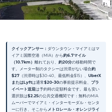
クイックアンサー：
ダウンタウン・マイアミはマ
イアミ国際空港（MIA）から
約6.7マイル
（10.7km）
離れており、
約20分
の移動時間で
す。メーター制のタクシーは渋滞がない場合
約
$27
（渋滞時は$30-40、最低料金$15）、
UberX
またはLyft
は通常
$20-30
の事前提示料金、
プラ
イベート送迎
は予約時の定額料金です。最も安い
選択肢は
$2.25
の公共交通機関です：無料のMIA
ムーバーでマイアミ・インターモーダル・センタ
ーに行き、そこから
メトロレール・オレンジライ