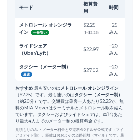
概算費
モード
時間
用
メトロレール オレンジラ
$2.25
~
25
イン
みん
(
1
×
$2.25
)
一番安い
ライドシェア
~
20
$22.97
（Uber/Lyft）
みん
タクシー（メーター制）
~
20
$27.02
みん
最速
おすすめ
最も安いのは
メトロレール オレンジライン
（$2.25）です。最も速いのは
タクシー（メーター制）
（約20分）です。交通費は乗客一人あたり$2.25で、無
料のMIA Moverはターミナルとメトロレール駅を結ん
でいます。タクシーおよびライドシェアは、車1台あた
り最大4人までのメーター制の概算料金です。
見積もりのみ ・メーター料金と空港料金2ドルが公式です（マイ
アミデイド郡）。距離はおおよその道路距離（マイル）です。最