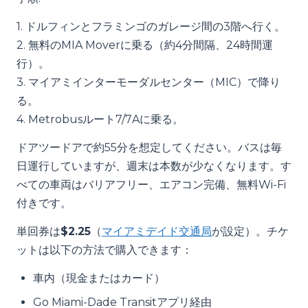
1. ドルフィンとフラミンゴのガレージ間の3階へ行く。
2. 無料のMIA Moverに乗る（約4分間隔、24時間運
行）。
3. マイアミインターモーダルセンター（MIC）で降り
る。
4. Metrobusルート7/7Aに乗る。
ドアツードアで約55分を想定してください。バスは毎
日運行していますが、週末は本数が少なくなります。す
べての車両はバリアフリー、エアコン完備、無料Wi-Fi
付きです。
単回券は
$2.25
（
マイアミデイド交通局
が設定）。チケ
ットは以下の方法で購入できます：
車内（現金またはカード）
Go Miami-Dade Transitアプリ経由