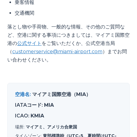
乗客情報
交通機関
落とし物や手荷物、一般的な情報、その他のご質問な
ど、空港に関する事項につきましては、マイアミ国際空
港の
公式サイト
をご覧いただくか、公式空港当局
（
customerservice@miami-airport.com
）までお問
い合わせください。
空港名
:
マイアミ国際空港（MIA）
IATAコード
:
MIA
ICAO
:
KMIA
場所
:
マイアミ、アメリカ合衆国
タイムゾーン
:
東部標準時（UTC-5、夏時間はUTC-