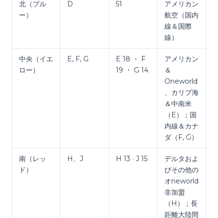
北（ブル
D
51
アメリカン
ー）
航空（国内
線＆国際
線）
中央（イエ
E, F, G
E 18 ・ F
アメリカン
ロー）
19 ・ G 14
＆
Oneworld
、カリブ海
＆中南米
（E）；国
内線＆カナ
ダ（F, G）
南（レッ
H、J
H 13 · J 15
デルタおよ
ド）
びその他の
オneworld
非加盟
（H）；長
距離大陸間