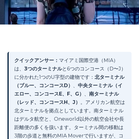
クイックアンサー：
マイアミ国際空港（MIA）
は、
3つのターミナル
と6つのコンコース（D〜J）
に分かれた1つのU字型の建物です：
北ターミナル
（ブルー、コンコースD）
、
中央ターミナル（イ
エロー、コンコースE、F、G）
、
南ターミナル
（レッド、コンコースH、J）
。アメリカン航空は
北ターミナルを拠点としています。南ターミナル
はデルタ航空と、Oneworld以外の航空会社や長
距離便の多くを扱います。ターミナル間の移動は
3階の歩道と無料のMIA Moverで行いますが、コ