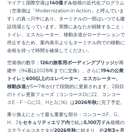
マイアミ国際空港は
140億ドル
規模の近代化プログラム
（空港側は「Modernization in Action」と呼んでいま
す）の真っ只中にあり、ターミナルの一部はいつでも建
設現場となっています。実際にあなたが経験すること：
トイレ、エスカレーター、移動歩道がローテーションで
停止するため、案内表示よりもターミナル内での移動に
余裕を持って時間を確保してください。
空港側の数字：
126の旅客用ボーディングブリッジ
が再
建中（94基は2028年までに交換）、さらに
194の公衆
トイレ
と
600以上のエレベーター、エスカレーター、
移動歩道
が5〜7年かけて段階的に更新されます。2回目
のトイレ更新フェーズ（コンコースDに22、コンコー
スE・F・Gに12、HとJに16）は
2026年秋
に完了予定。
乗り換えにとって最も重要な部分：コンコースF、G、
H、Jを
セキュリティエリア内
で結ぶ
5,100万ドル
規模の
ステライルコネクタが
2026年秋
に始まり、約
2年3ヶ月