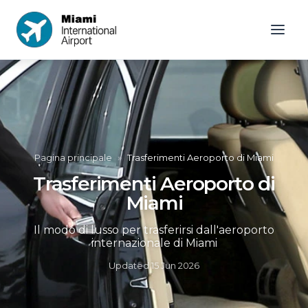
Pagina principale
»
Trasferimenti Aeroporto di Miami
Trasferimenti Aeroporto di
Miami
Il modo di lusso per trasferirsi dall'aeroporto
internazionale di Miami
Updated
15 Jun 2026