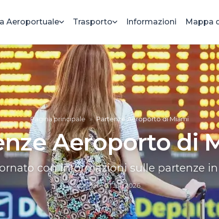
a Aeroportuale
Trasporto
Informazioni
Mappa d
Pagina principale
»
Partenze Aeroporto di Miami
enze Aeroporto di 
rnato con informazioni sulle partenze i
Updated
1 Jun 2026