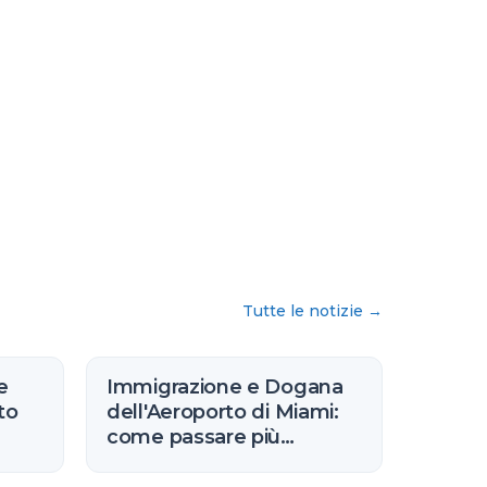
Tutte le notizie
→
e
Immigrazione e Dogana
to
dell'Aeroporto di Miami:
come passare più
velocemente (2026)