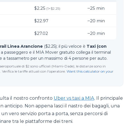
$2.25
~
25
min
(
1
×
$2.25
)
$22.97
~
20
min
$27.02
~
20
min
rail Linea Arancione
($2.25); il più veloce è
Taxi (con
5 a passeggero e il MIA Mover gratuito collega il terminal
stime a tassametro per un massimo di 4 persone per auto.
aeroportuale di $2 sono ufficiali (Miami-Dade); le distanze sono in
erifica le tariffe attuali con l'operatore.
Want this calculator on your
sulta il nostro confronto
Uber vs taxi a MIA
. Il principale
 anticipo. Non appena lasci il nastro dei bagagli, una
e un vero servizio porta a porta, senza percorsi di
nare tra le piattaforme dei treni.