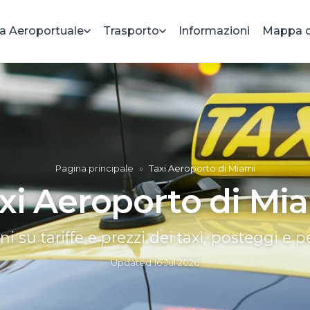
a Aeroportuale
Trasporto
Informazioni
Mappa d
Pagina principale
»
Taxi Aeroporto di Miami
xi Aeroporto di Mi
i su tariffe e prezzi dei taxi, posteggi e 
Updated
16 Jul 2026