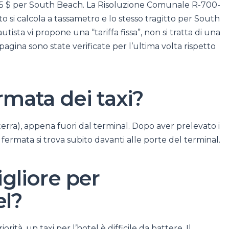
i 35 $ per South Beach. La Risoluzione Comunale R-700-
to si calcola a tassametro e lo stesso tragitto per South
tista vi propone una “tariffa fissa”, non si tratta di una
a pagina sono state verificate per l’ultima volta rispetto
ermata dei taxi?
terra), appena fuori dal terminal. Dopo aver prelevato i
a fermata si trova subito davanti alle porte del terminal.
igliore per
el?
ità, un taxi per l’hotel è difficile da battere. Il