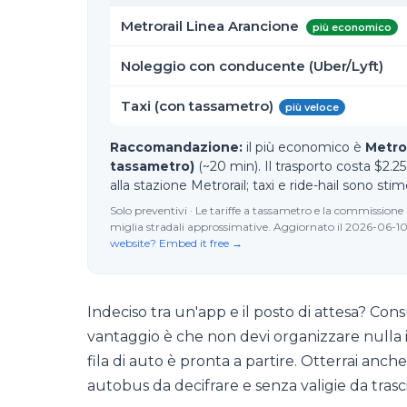
Metrorail Linea Arancione
più economico
Noleggio con conducente (Uber/Lyft)
Taxi (con tassametro)
più veloce
Raccomandazione:
il più economico è
Metro
tassametro)
(~20 min). Il trasporto costa $2.2
alla stazione Metrorail; taxi e ride-hail sono 
Solo preventivi · Le tariffe a tassametro e la commissione 
miglia stradali approssimative. Aggiornato il 2026-06-10. V
website? Embed it free →
Indeciso tra un'app e il posto di attesa? Con
vantaggio è che non devi organizzare nulla in
fila di auto è pronta a partire. Otterrai anch
autobus da decifrare e senza valigie da trasci