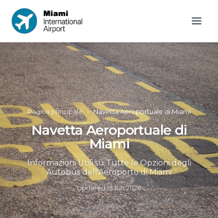
Pagina principale
»
Navetta Aeroportuale di Miami
Navetta Aeroportuale di
Miami
Informazioni Utili su Tutte le Opzioni degli
Autobus dell'Aeroporto di Miami
Updated
15 Jun 2026