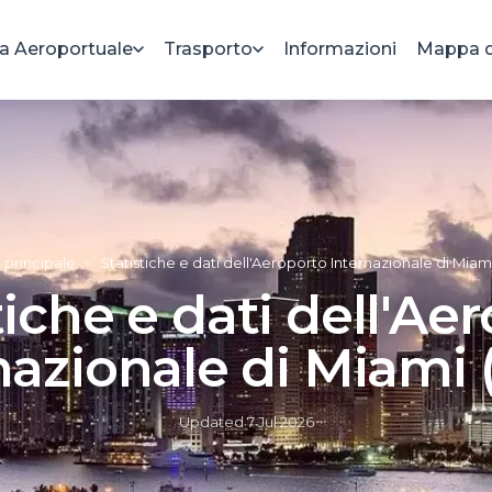
a Aeroportuale
Trasporto
Informazioni
Mappa d
 principale
»
Statistiche e dati dell'Aeroporto Internazionale di Miam
tiche e dati dell'Ae
nazionale di Miami 
Updated
7 Jul 2026