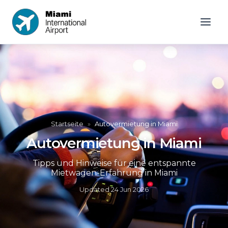
Startseite
»
Autovermietung in Miami
Autovermietung in Miami
Tipps und Hinweise für eine entspannte
Mietwagen-Erfahrung in Miami
Updated
24 Jun 2026