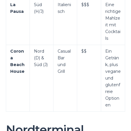
La
Süd
Italieni
$$$
Eine
Pausa
(H/J)
sch
richtige
Mahlze
it mit
Cocktai
ls
Coron
Nord
Casual
$$
Ein
a
(D) &
Bar
Geträn
Beach
Süd (J)
und
k, plus
House
Grill
vegane
und
glutenf
reie
Option
en
Nordterminal