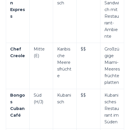
n
sch
Sandwi
Expres
ch mit
s
Restau
rant-
Ambie
nte
Chef
Mitte
Karibis
$$
Großzü
Creole
(E)
che
gige
Meere
Miami-
sfrücht
Meeres
e
früchte
platten
Bongo
Süd
Kubani
$$
Kubani
s
(H/J)
sch
sches
Cuban
Restau
Café
rant im
Süden