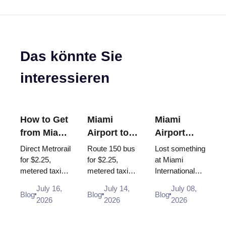
Das könnte Sie
interessieren
How to Get
Miami
Miami
from Miami
Airport to
Airport
Airport to
South
Lost and
Direct Metrorail
Route 150 bus
Lost something
Brickell
Beach: Bus
Found:
for $2.25,
for $2.25,
at Miami
metered taxi
metered taxi
International
150, Taxi,
How to
~$30-35 or
(~$40-50, the
Airport? Here
Uber (2026
Report a
July 16,
July 14,
July 08,
Uber - every
$35 flat rate is
is exactly
Blog
Blog
Blog
Guide)
Lost Item
2026
2026
2026
way from MIA
gone) or Uber -
where and how
to Brickell in
every way
to report items