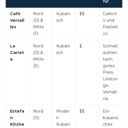
für
Café
Nord
Kubani
$$
Cafecit
Versail
(D) &
sch
o und
les
Mitte
Pastelit
(F)
os
La
Nord
Kubani
$
Schnell,
Carret
(D) &
sch
authen
a
Mitte
tisch,
(E)
gutes
Preis-
Leistun
gs-
Verhält
nis
Estefa
Nord
Moder
$$
Ein
n
(D)
n
kubanis
Kitche
Kubani
ches