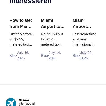
interessieren
How to Get
Miami
Miami
from Miami
Airport to
Airport
Airport to
South
Lost and
Direct Metrorail
Route 150 bus
Lost something
Brickell
Beach: Bus
Found:
for $2.25,
for $2.25,
at Miami
metered taxi
metered taxi
International
150, Taxi,
How to
~$30-35 or
(~$40-50, the
Airport? Here
Uber (2026
Report a
July 16,
July 14,
July 08,
Uber - every
$35 flat rate is
is exactly
Blog
Blog
Blog
Guide)
Lost Item
2026
2026
2026
way from MIA
gone) or Uber -
where and how
to Brickell in
every way
to report items
2026, with
from MIA to
lost in the
times and
South Beach
terminal, at
scenar...
i...
TS...