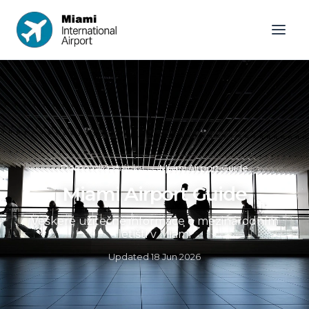
Domovská stránka
»
Miami Airport Guide
Miami Airport Guide
Veškeré užitečné informace o mezinárodním
letišti v Miami
Updated
18 Jun 2026