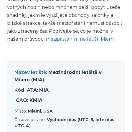
volných hodin nebo mnohem delší pobyt uteče
snadněji, jakmile využijete obchody, salonky a
blízké atrakce, takže mezipřistání nemusí působit
jako ztracený čas. Podívejte se, co je možné, v
našem průvodci
mezipřistáním na letišti Miami
.
Název letiště
:
Mezinárodní letiště v
Miami (MIA)
Kód IATA
:
MIA
ICAO
:
KMIA
Místo
:
Miami, USA
Časové pásmo
:
Východní čas (UTC-5, letní čas
UTC-4)