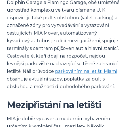
Dolphin Garage a Flamingo Garage, obě umístěné
uprostřed komplexu ve tvaru písmene U. K
dispozici je také pult s obsluhou (valet parking) a
označené zóny pro vyzvedávání a vysazování
cestujících. MIA Mover, automatizovaný
kyvadlový autobus jezdící mezi garážemi, spojuje
terminály s centrem půjčoven aut a hlavní stanicí.
Cestovatelé, kteří dbají na rozpočet, najdou
levnější parkoviště nacházející se těsně za hranicí
letiště. Náš průvodce
parkováním na letišti Miami
obsahuje aktuální sazby, poplatky za pult s
obsluhou a možnosti dlouhodobého parkování.
Mezipřistání na letišti
MIA je dobře vybavena moderním vybavením
určeným k vyplnění času mezi lety. Několik