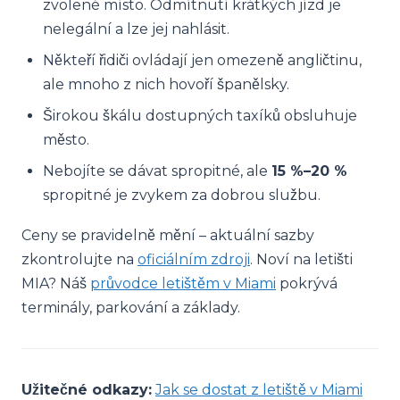
zvolené místo. Odmítnutí krátkých jízd je
nelegální a lze jej nahlásit.
Někteří řidiči ovládají jen omezeně angličtinu,
ale mnoho z nich hovoří španělsky.
Širokou škálu dostupných taxíků obsluhuje
město.
Nebojíte se dávat spropitné, ale
15 %–20 %
spropitné je zvykem za dobrou službu.
Ceny se pravidelně mění – aktuální sazby
zkontrolujte na
oficiálním zdroji
. Noví na letišti
MIA? Náš
průvodce letištěm v Miami
pokrývá
terminály, parkování a základy.
Užitečné odkazy:
Jak se dostat z letiště v Miami