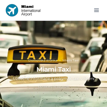
Domovská stránka
»
Miami Taxi
Miami Taxi
Užitečné informace a pokyny k taxi v Miami
Updated
16 Jul 2026