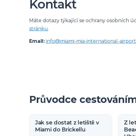
Kontakt
Máte dotazy týkající se ochrany osobních ú
stránku
.
Email:
info@miami-mia-international-airpor
Průvodce cestování
Jak se dostat z letiště v
Z le
Miami do Brickellu
Beac