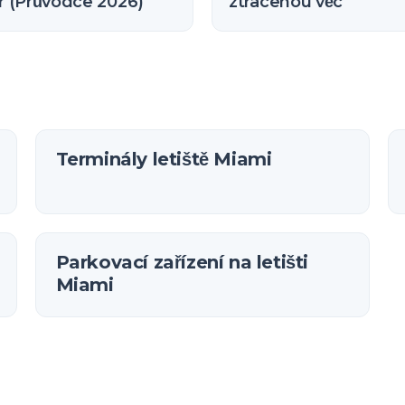
 (Průvodce 2026)
ztracenou věc
Terminály letiště Miami
Parkovací zařízení na letišti
Miami