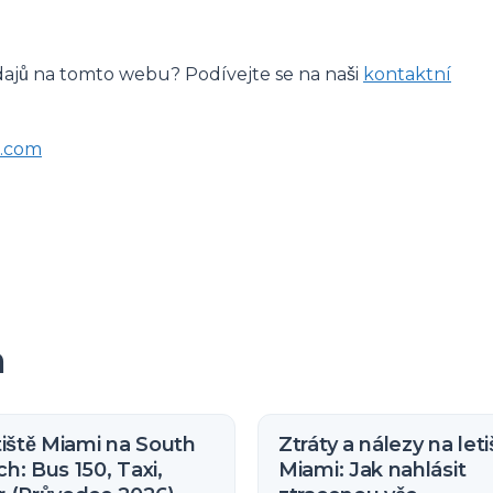
dajů na tomto webu? Podívejte se na naši
kontaktní
t.com
m
tiště Miami na South
Ztráty a nálezy na letiš
h: Bus 150, Taxi,
Miami: Jak nahlásit