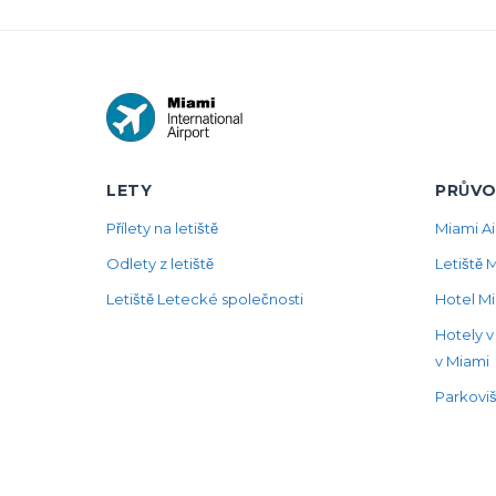
LETY
PRŮVO
Přílety na letiště
Miami Ai
Odlety z letiště
Letiště 
Letiště Letecké společnosti
Hotel Mi
Hotely v
v Miami
Parkovišt