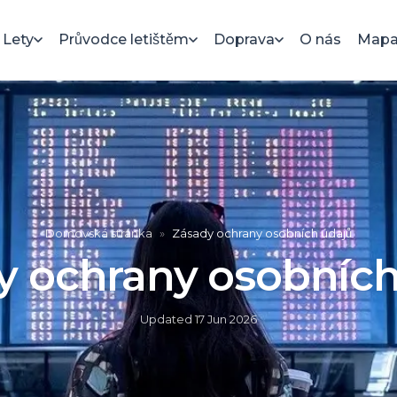
Lety
Průvodce letištěm
Doprava
O nás
Mapa 
Domovská stránka
»
Zásady ochrany osobních údajů
y ochrany osobních
Updated
17 Jun 2026