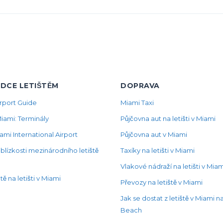
DCE LETIŠTĚM
DOPRAVA
rport Guide
Miami Taxi
Miami: Terminály
Půjčovna aut na letišti v Miami
ami International Airport
Půjčovna aut v Miami
 blízkosti mezinárodního letiště
Taxíky na letišti v Miami
Vlakové nádraží na letišti v Miam
ě na letišti v Miami
Převozy na letiště v Miami
Jak se dostat z letiště v Miami 
Beach