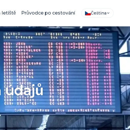
letiště
Průvodce po cestování
Čeština
 údajů