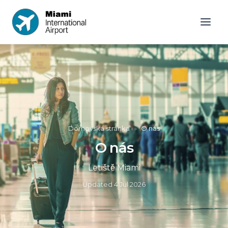
Domovská stránka
»
O nás
O nás
Letiště Miami
Updated
4 Jul 2026