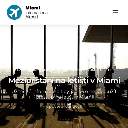
Domovská stránka
»
Mezipřistání na letišti v Miami
Mezipřistání na letišti v Miami
Užitečné informace a tipy, jak si co nejlépe užít
přestup na letišti v Miami
Updated
1 Jun 2026