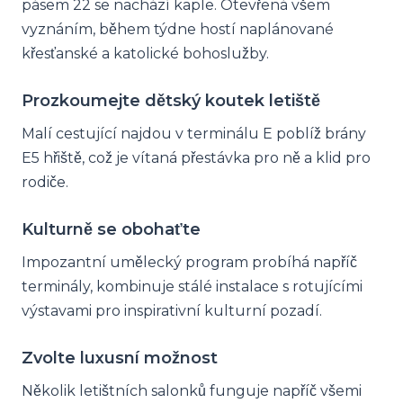
pásem 22 se nachází kaple. Otevřená všem
vyznáním, během týdne hostí naplánované
křesťanské a katolické bohoslužby.
Prozkoumejte dětský koutek letiště
Malí cestující najdou v terminálu E poblíž brány
E5 hřiště, což je vítaná přestávka pro ně a klid pro
rodiče.
Kulturně se obohaťte
Impozantní umělecký program probíhá napříč
terminály, kombinuje stálé instalace s rotujícími
výstavami pro inspirativní kulturní pozadí.
Zvolte luxusní možnost
Několik letištních salonků funguje napříč všemi