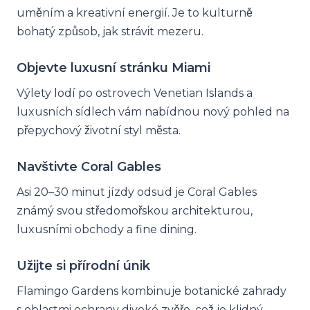
uměním a kreativní energií. Je to kulturně
bohatý způsob, jak strávit mezeru.
Objevte luxusní stránku Miami
Výlety lodí po ostrovech Venetian Islands a
luxusních sídlech vám nabídnou nový pohled na
přepychový životní styl města.
Navštivte Coral Gables
Asi 20–30 minut jízdy odsud je Coral Gables
známý svou středomořskou architekturou,
luxusními obchody a fine dining.
Užijte si přírodní únik
Flamingo Gardens kombinuje botanické zahrady
s oblastmi ochrany divoké zvěře, což je klidný,