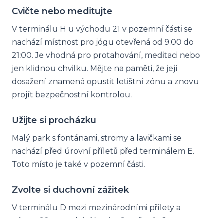
Cvičte nebo meditujte
V terminálu H u východu 21 v pozemní části se
nachází místnost pro jógu otevřená od 9:00 do
21:00. Je vhodná pro protahování, meditaci nebo
jen klidnou chvilku. Mějte na paměti, že její
dosažení znamená opustit letištní zónu a znovu
projít bezpečnostní kontrolou.
Užijte si procházku
Malý park s fontánami, stromy a lavičkami se
nachází před úrovní příletů před terminálem E.
Toto místo je také v pozemní části.
Zvolte si duchovní zážitek
V terminálu D mezi mezinárodními přílety a