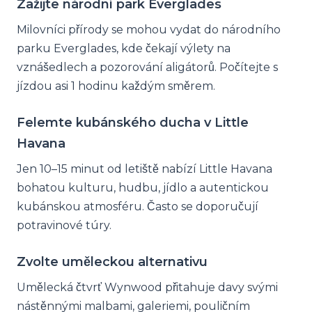
Zažijte národní park Everglades
Milovníci přírody se mohou vydat do národního
parku Everglades, kde čekají výlety na
vznášedlech a pozorování aligátorů. Počítejte s
jízdou asi 1 hodinu každým směrem.
Felemte kubánského ducha v Little
Havana
Jen 10–15 minut od letiště nabízí Little Havana
bohatou kulturu, hudbu, jídlo a autentickou
kubánskou atmosféru. Často se doporučují
potravinové túry.
Zvolte uměleckou alternativu
Umělecká čtvrť Wynwood přitahuje davy svými
nástěnnými malbami, galeriemi, pouličním