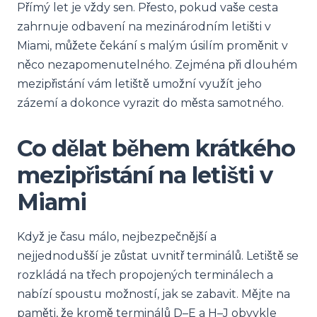
Přímý let je vždy sen. Přesto, pokud vaše cesta
zahrnuje odbavení na mezinárodním letišti v
Miami, můžete čekání s malým úsilím proměnit v
něco nezapomenutelného. Zejména při dlouhém
mezipřistání vám letiště umožní využít jeho
zázemí a dokonce vyrazit do města samotného.
Co dělat během krátkého
mezipřistání na letišti v
Miami
Když je času málo, nejbezpečnější a
nejjednodušší je zůstat uvnitř terminálů. Letiště se
rozkládá na třech propojených terminálech a
nabízí spoustu možností, jak se zabavit. Mějte na
paměti, že kromě terminálů D–E a H–J obvykle