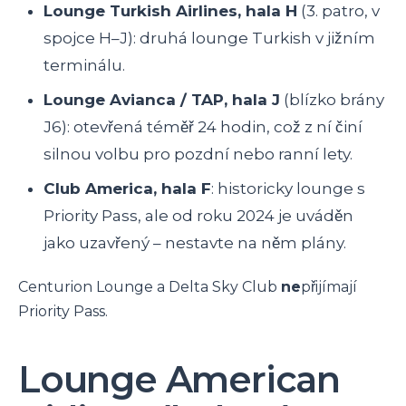
Lounge Turkish Airlines, hala H
(3. patro, v
spojce H–J): druhá lounge Turkish v jižním
terminálu.
Lounge Avianca / TAP, hala J
(blízko brány
J6): otevřená téměř 24 hodin, což z ní činí
silnou volbu pro pozdní nebo ranní lety.
Club America, hala F
: historicky lounge s
Priority Pass, ale od roku 2024 je uváděn
jako uzavřený – nestavte na něm plány.
Centurion Lounge a Delta Sky Club
ne
přijímají
Priority Pass.
Lounge American