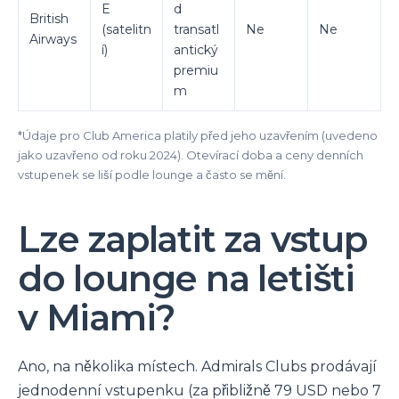
E
d
British
(satelitn
transatl
Ne
Ne
Airways
í)
antický
premiu
m
*Údaje pro Club America platily před jeho uzavřením (uvedeno
jako uzavřeno od roku 2024). Otevírací doba a ceny denních
vstupenek se liší podle lounge a často se mění.
Lze zaplatit za vstup
do lounge na letišti
v Miami?
Ano, na několika místech. Admirals Clubs prodávají
jednodenní vstupenku (za přibližně 79 USD nebo 7