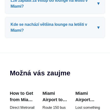
Lze zaplatit za vstup do lounge na letišti v
▾
Miami?
Kde se nachází většina lounge na letišti v
▾
Miami?
Možná vás zaujme
How to Get
Miami
Miami
from Miami
Airport to
Airport
Airport to
South
Lost and
Direct Metrorail
Route 150 bus
Lost something