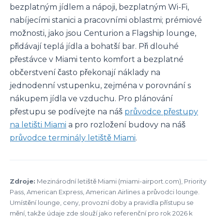
bezplatným jídlem a nápoji, bezplatným Wi-Fi,
nabíjecími stanici a pracovními oblastmi; prémiové
možnosti, jako jsou Centurion a Flagship lounge,
přidávají teplá jídla a bohatší bar. Při dlouhé
přestávce v Miami tento komfort a bezplatné
občerstvení často překonají náklady na
jednodenní vstupenku, zejména v porovnání s
nákupem jídla ve vzduchu. Pro plánování
přestupu se podívejte na náš
průvodce přestupy
na letišti Miami
a pro rozložení budovy na náš
průvodce terminály letiště Miami
.
Zdroje:
Mezinárodní letiště Miami (miami-airport.com), Priority
Pass, American Express, American Airlines a průvodci lounge.
Umístění lounge, ceny, provozní doby a pravidla přístupu se
mění, takže údaje zde slouží jako referenční pro rok 2026 k