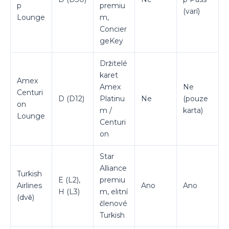
p
premiu
(varí)
Lounge
m,
Concier
geKey
Držitelé
karet
Amex
Amex
Ne
Centuri
D (D12)
Platinu
Ne
(pouze
on
m /
karta)
Lounge
Centuri
on
Star
Alliance
Turkish
E (L2),
premiu
Airlines
Ano
Ano
H (L3)
m, elitní
(dvě)
členové
Turkish