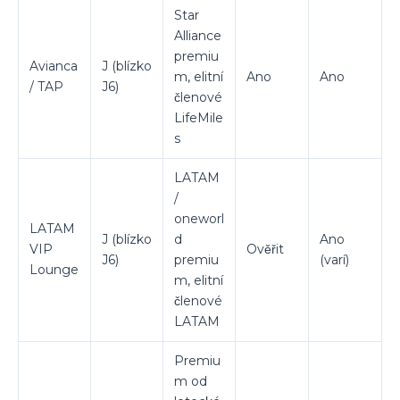
Star
Alliance
premiu
Avianca
J (blízko
m, elitní
Ano
Ano
/ TAP
J6)
členové
LifeMile
s
LATAM
/
oneworl
LATAM
J (blízko
d
Ano
VIP
Ověřit
J6)
premiu
(varí)
Lounge
m, elitní
členové
LATAM
Premiu
m od