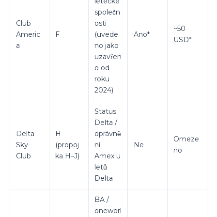
letecké
společn
Club
osti
~50
Americ
F
(uvede
Ano*
USD*
a
no jako
uzavřen
o od
roku
2024)
Status
Delta /
Delta
H
oprávně
Omeze
Sky
(propoj
ní
Ne
no
Club
ka H–J)
Amex u
letů
Delta
BA /
oneworl