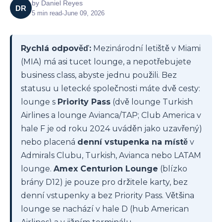
by
Daniel Reyes
DR
5
min read
•
June 09, 2026
Rychlá odpověď:
Mezinárodní letiště v Miami
(MIA) má asi tucet lounge, a nepotřebujete
business class, abyste jednu použili. Bez
statusu u letecké společnosti máte dvě cesty:
lounge s
Priority Pass
(dvě lounge Turkish
Airlines a lounge Avianca/TAP; Club America v
hale F je od roku 2024 uváděn jako uzavřený)
nebo placená
denní vstupenka na místě
v
Admirals Clubu, Turkish, Avianca nebo LATAM
lounge.
Amex Centurion Lounge
(blízko
brány D12) je pouze pro držitele karty, bez
denní vstupenky a bez Priority Pass. Většina
lounge se nachází v hale D (hub American