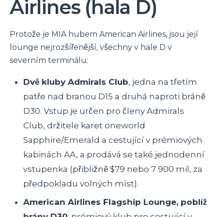
Airlines (hala D)
Protože je MIA hubem American Airlines, jsou její
lounge nejrozšířenější, všechny v hale D v
severním terminálu:
Dvě kluby Admirals Club
, jedna na třetím
patře nad branou D15 a druhá naproti bráně
D30. Vstup je určen pro členy Admirals
Club, držitele karet oneworld
Sapphire/Emerald a cestující v prémiových
kabinách AA, a prodává se také jednodenní
vstupenka (přibližně $79 nebo 7 900 mil, za
předpokladu volných míst).
American Airlines Flagship Lounge, poblíž
brány D30
: prémiový klub pro cestující v