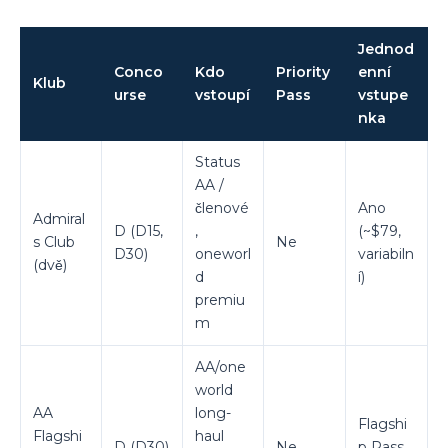
Jednod
Conco
Kdo
Priority
enní
Klub
urse
vstoupí
Pass
vstupe
nka
Status
AA /
členové
Ano
Admiral
D (D15,
,
(~$79,
s Club
Ne
D30)
oneworl
variabiln
(dvě)
d
í)
premiu
m
AA/one
world
AA
long-
Flagshi
Flagshi
haul
D (D30)
Ne
p Pass