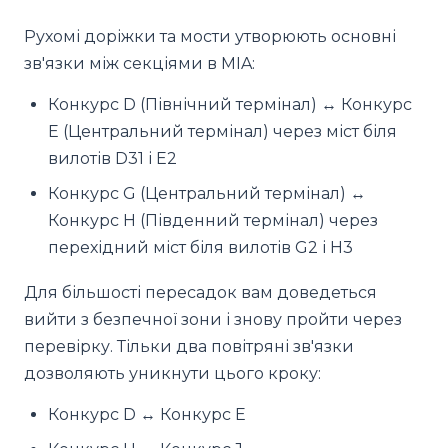
Рухомі доріжки та мости утворюють основні
зв'язки між секціями в MIA:
Конкурс D (Північний термінал) ↔ Конкурс
E (Центральний термінал) через міст біля
вилотів D31 і E2
Конкурс G (Центральний термінал) ↔
Конкурс H (Південний термінал) через
перехідний міст біля вилотів G2 і H3
Для більшості пересадок вам доведеться
вийти з безпечної зони і знову пройти через
перевірку. Тільки два повітряні зв'язки
дозволяють уникнути цього кроку:
Конкурс D ↔ Конкурс E