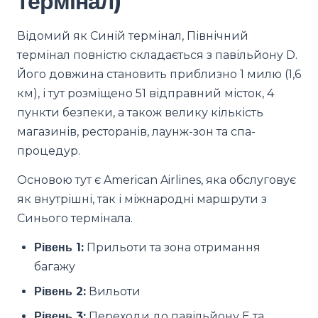
термінал)
Відомий як Синій термінал, Північний
термінал повністю складається з павільйону D.
Його довжина становить приблизно 1 милю (1,6
км), і тут розміщено 51 відправний місток, 4
пункти безпеки, а також велику кількість
магазинів, ресторанів, лаунж-зон та спа-
процедур.
Основою тут є American Airlines, яка обслуговує
як внутрішні, так і міжнародні маршрути з
Синього термінала.
Рівень 1:
Прильоти та зона отримання
багажу
Рівень 2:
Вильоти
Рівень 3:
Переходи до павільйону E та