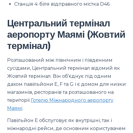
Станція 4: біля відправного містка D46
Центральний термінал
аеропорту Маямі (Жовтий
термінал)
Розташований між північним і південним
сусідами, Центральний термінал відомий як
Жовтий термінал. Він об'єднує під одним
дахом павільйони E, F та G і є домом для низки
магазинів, ресторанів та розташованого на
території
Готелю Міжнародного аеропорту
Маямі
.
Павільйон E обслуговує як внутрішні, так і
міжнародні рейси, де основним користувачем