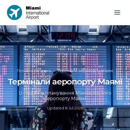
Головна сторінка
»
Термінали аеропорту Маямі
Термінали аеропорту Маямі
U-подібне планування Міжнародного
аеропорту Маямі
Updated
8 Jul 2026