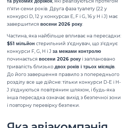
та рухомих доріжок
, які реалізуються протягом
п'яти-семи років. Друга фаза туалету (22 у
конкурсі D, 12 у конкурсах E, F і G, 16 у H і J) має
завершитися
восени 2026 року
.
Частина, яка найбільше впливає на пересадки:
$51 мільйон
стерильний з'єднувач, що з'єднує
конкурси F, G, H і J
за межами контролю
починається
восени 2026 року
і заплановано
тривалість близько
двох років і трьох місяців
.
До його завершення правило з попереднього
розділу все ще дійсне: тільки конкурси D-E і H-
J з'єднуються повітряним шляхом, і будь-яка
інша пересадка означає вихід з безпечної зони
і повторну перевірку безпеки.
Яка авіакомпанія