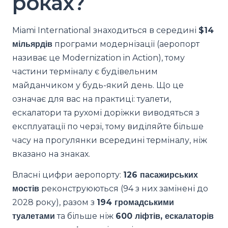
роках?
Miami International знаходиться в середині
$14
мільярдів
програми модернізації (аеропорт
називає це Modernization in Action), тому
частини терміналу є будівельним
майданчиком у будь-який день. Що це
означає для вас на практиці: туалети,
ескалатори та рухомі доріжки виводяться з
експлуатації по черзі, тому виділяйте більше
часу на прогулянки всередині терміналу, ніж
вказано на знаках.
Власні цифри аеропорту:
126 пасажирських
мостів
реконструюються (94 з них замінені до
2028 року), разом з
194 громадськими
туалетами
та більше ніж
600 ліфтів, ескалаторів