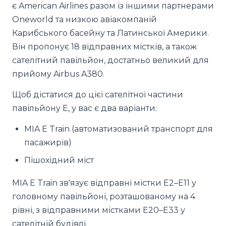
є American Airlines разом із іншими партнерами
Oneworld та низкою авіакомпаній
Карибського басейну та Латинської Америки.
Він пропонує 18 відправних містків, а також
сателітний павільйон, достатньо великий для
прийому Airbus A380.
Щоб дістатися до цієї сателітної частини
павільйону E, у вас є два варіанти:
MIA E Train (автоматизований транспорт для
пасажирів)
Пішохідний міст
MIA E Train зв'язує відправні містки E2–E11 у
головному павільйоні, розташованому на 4
рівні, з відправними містками E20–E33 у
сателітній будівлі.