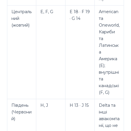
Централь
E, F, G
E 18 · F 19
American
ний
· G 14
та
(жовтий)
Oneworld,
Кариби
та
Латинськ
а
Америка
(E);
внутрішні
та
канадські
(F, G)
Південь
H, J
H 13 · J 15
Delta та
(Червони
інші
й)
авіакомпа
нії, що не