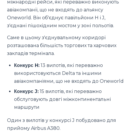
міжнародні рейси, які переважно виконують
авіакомпанії, що не входять до альянсу
Oneworld. Він об'єднує павільйони H і J,
з'єднані пішохідним мостом у зоні польотів.
Саме в цьому з'єднувальному коридорі
розташована більшість торгових та харчових
закладів термінала.
Конкурс H:
13 вилотів, які переважно
використовуються Delta та іншими
авіакомпаніями, що не входять до Oneworld
Конкурс J:
15 вилотів, які переважно
обслуговують довгі міжконтинентальні
маршрути
Один з вилотів у конкурсі J побудовано для
прийому Airbus A380.