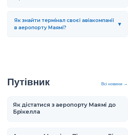
Як знайти термінал своєї авіакомпанії
▾
в аеропорту Маямі?
Путівник
Всі новини
→
Як дістатися з аеропорту Маямі до
Брікелла