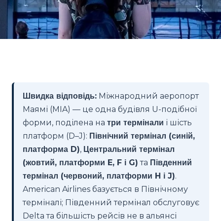
Швидка відповідь:
Міжнародний аеропорт
Маямі (MIA) — це одна будівля U-подібної
форми, поділена на
три термінали
і шість
платформ (D–J):
Північний термінал (синій,
платформа D)
,
Центральний термінал
(жовтий, платформи E, F і G)
та
Південний
термінал (червоний, платформи H і J)
.
American Airlines базується в Північному
терміналі; Південний термінал обслуговує
Delta та більшість рейсів не в альянсі