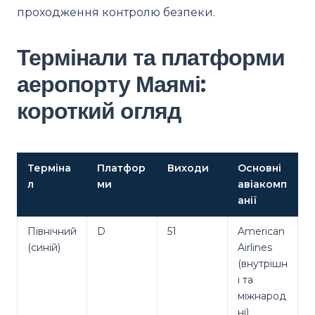
проходження контролю безпеки.
Термінали та платформи
аеропорту Маямі:
короткий огляд
Терміна
Платфор
Виходи
Основні
л
ми
авіакомп
анії
Північний
D
51
American
(синій)
Airlines
(внутрішн
і та
міжнарод
ні)