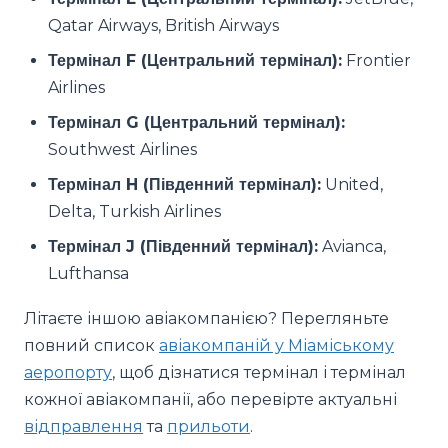
Qatar Airways, British Airways
Термінал F (Центральний термінал):
Frontier
Airlines
Термінал G (Центральний термінал):
Southwest Airlines
Термінал H (Південний термінал):
United,
Delta, Turkish Airlines
Термінал J (Південний термінал):
Avianca,
Lufthansa
Літаєте іншою авіакомпанією? Перегляньте
повний список
авіакомпаній у Міаміському
аеропорту
, щоб дізнатися термінал і термінал
кожної авіакомпанії, або перевірте актуальні
відправлення
та
прильоти
.