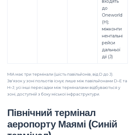
входять
до
Oneworld
(H);
міжконти
нентальні
рейси
дальньої
дії (J)
MIA має три термінали (шість павільйонів, від D до J).
Зв'язок у зоні польотів існує лише між павільйонами D–E та
H–J; усі інші пересадки між терміналами відбуваються у
зоні, доступній з боку міської інфраструктури.
Північний термінал
аеропорту Маямі (Синій