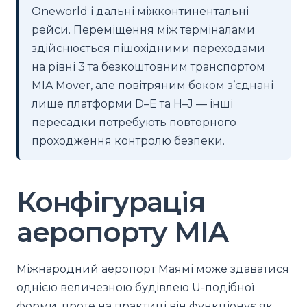
Oneworld і дальні міжконтинентальні
рейси. Переміщення між терміналами
здійснюється пішохідними переходами
на рівні 3 та безкоштовним транспортом
MIA Mover, але повітряним боком з’єднані
лише платформи D–E та H–J — інші
пересадки потребують повторного
проходження контролю безпеки.
Конфігурація
аеропорту MIA
Міжнародний аеропорт Маямі може здаватися
однією величезною будівлею U-подібної
форми, проте на практиці він функціонує як