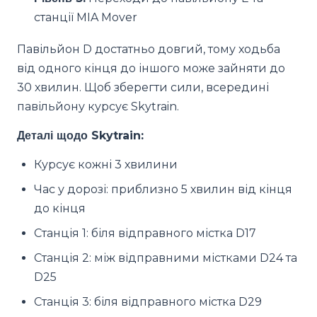
станції MIA Mover
Павільйон D достатньо довгий, тому ходьба
від одного кінця до іншого може зайняти до
30 хвилин. Щоб зберегти сили, всередині
павільйону курсує Skytrain.
Деталі щодо Skytrain:
Курсує кожні 3 хвилини
Час у дорозі: приблизно 5 хвилин від кінця
до кінця
Станція 1: біля відправного містка D17
Станція 2: між відправними містками D24 та
D25
Станція 3: біля відправного містка D29