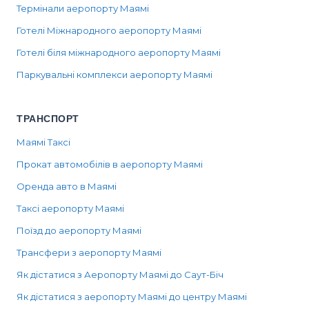
Термінали аеропорту Маямі
Готелі Міжнародного аеропорту Маямі
Готелі біля міжнародного аеропорту Маямі
Паркувальні комплекси аеропорту Маямі
ТРАНСПОРТ
Маямі Таксі
Прокат автомобілів в аеропорту Маямі
Оренда авто в Маямі
Таксі аеропорту Маямі
Поїзд до аеропорту Маямі
Трансфери з аеропорту Маямі
Як дістатися з Аеропорту Маямі до Саут-Біч
Як дістатися з аеропорту Маямі до центру Маямі