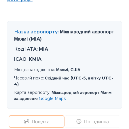
Назва аеропорту
:
Міжнародний аеропорт
Маямі (MIA)
Код IATA
:
MIA
ICAO
:
KMIA
Місцезнаходження
:
Маямі, США
Часовий пояс
:
Східний час (UTC-5, влітку UTC-
4)
Карта аеропорту
:
Міжнародний аеропорт Маямі
за адресою
Google Maps