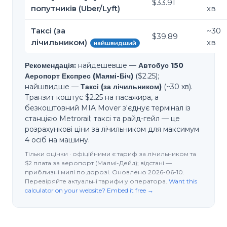
$33.91
попутників (Uber/Lyft)
хв
Таксі (за
~
30
$39.89
лічильником)
хв
найшвидший
Рекомендація:
найдешевше —
Автобус 150
Аеропорт Експрес (Маямі-Біч)
($2.25);
найшвидше —
Таксі (за лічильником)
(~30 хв).
Транзит коштує $2.25 на пасажира, а
безкоштовний MIA Mover з'єднує термінал із
станцією Metrorail; таксі та райд-гейл — це
розрахункові ціни за лічильником для максимум
4 осіб на машину.
Тільки оцінки · офіційними є тариф за лічильником та
$2 плата за аеропорт (Маямі-Дейд); відстані —
приблизні милі по дорозі. Оновлено 2026-06-10.
Перевіряйте актуальні тарифи у оператора.
Want this
calculator on your website? Embed it free →