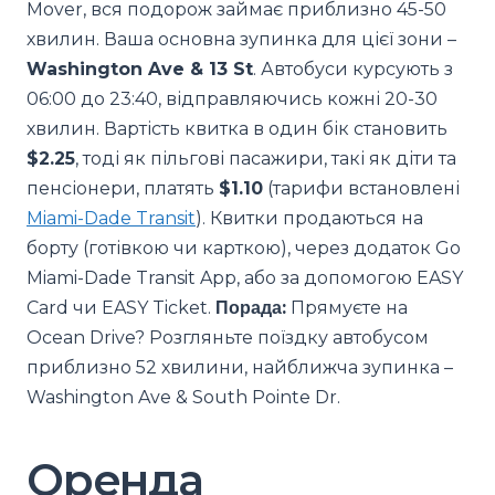
Mover, вся подорож займає приблизно 45-50
хвилин. Ваша основна зупинка для цієї зони –
Washington Ave & 13 St
. Автобуси курсують з
06:00 до 23:40, відправляючись кожні 20-30
хвилин. Вартість квитка в один бік становить
$2.25
, тоді як пільгові пасажири, такі як діти та
пенсіонери, платять
$1.10
(тарифи встановлені
Miami-Dade Transit
). Квитки продаються на
борту (готівкою чи карткою), через додаток Go
Miami-Dade Transit App, або за допомогою EASY
Card чи EASY Ticket.
Порада:
Прямуєте на
Ocean Drive? Розгляньте поїздку автобусом
приблизно 52 хвилини, найближча зупинка –
Washington Ave & South Pointe Dr.
Оренда