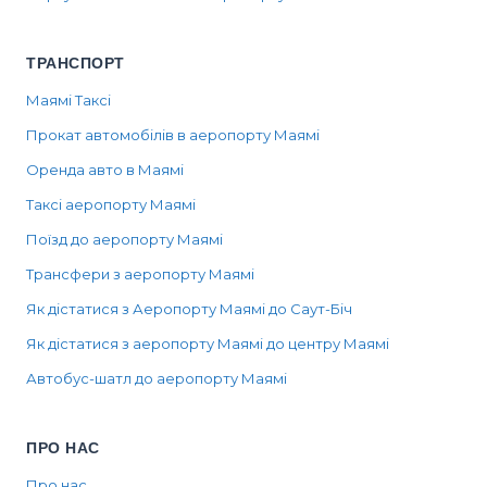
ТРАНСПОРТ
Маямі Таксі
Прокат автомобілів в аеропорту Маямі
Оренда авто в Маямі
Таксі аеропорту Маямі
Поїзд до аеропорту Маямі
Трансфери з аеропорту Маямі
Як дістатися з Аеропорту Маямі до Саут-Біч
Як дістатися з аеропорту Маямі до центру Маямі
Автобус-шатл до аеропорту Маямі
ПРО НАС
Про нас