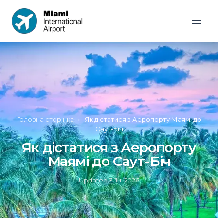
Головна сторінка
»
Як дістатися з Аеропорту Маямі до
Саут-Біч
Як дістатися з Аеропорту
Маямі до Саут-Біч
Updated
3 Jul 2026