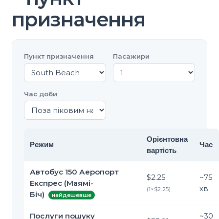
призначення
Пункт призначення
Пасажири
Час доби
Орієнтовна
Режим
Час
вартість
Автобус 150 Аеропорт
$2.25
~
75
Експрес (Маямі-
хв
(
1
×
$2.25
)
Біч)
найдешевше
Послуги пошуку
~
30