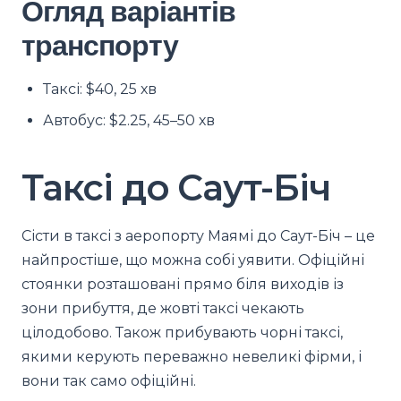
Огляд варіантів
транспорту
Таксі: $40, 25 хв
Автобус: $2.25, 45–50 хв
Таксі до Саут-Біч
Сісти в таксі з аеропорту Маямі до Саут-Біч – це
найпростіше, що можна собі уявити. Офіційні
стоянки розташовані прямо біля виходів із
зони прибуття, де жовті таксі чекають
цілодобово. Також прибувають чорні таксі,
якими керують переважно невеликі фірми, і
вони так само офіційні.