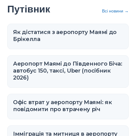
Путівник
Всі новини
→
Як дістатися з аеропорту Маямі до
Брікелла
Аеропорт Маямі до Південного Біча:
автобус 150, таксі, Uber (посібник
2026)
Офіс втрат у аеропорту Маямі: як
повідомити про втрачену річ
Імміграція та митниця в аеропорту