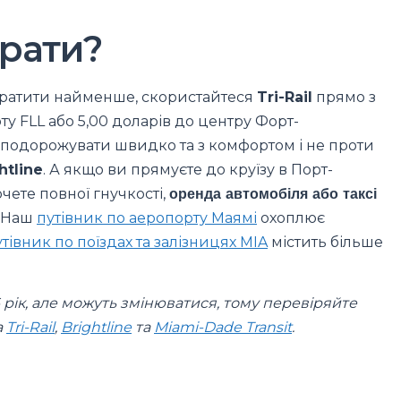
брати?
тратити найменше, скористайтеся
Tri-Rail
прямо з
ту FLL або 5,00 доларів до центру Форт-
 подорожувати швидко та з комфортом і не проти
htline
. А якщо ви прямуєте до круїзу в Порт-
чете повної гнучкості,
оренда автомобіля або таксі
? Наш
путівник по аеропорту Маямі
охоплює
утівник по поїздах та залізницях MIA
містить більше
6 рік, але можуть змінюватися, тому перевіряйте
а
Tri-Rail
,
Brightline
та
Miami-Dade Transit
.