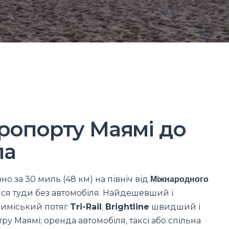
еропорту Маямі до
ла
за 30 миль (48 км) на північ від
Міжнародного
тися туди без автомобіля. Найдешевший і
риміський потяг
Tri-Rail
;
Brightline
швидший і
у Маямі; оренда автомобіля, таксі або спільна