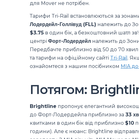
для Mover не потрібен.
Тарифи Tri-Rail встановлюються за зонами
Лодердейл-Голлівуд (FLL)
належить до Зон
$3.75
в один бік, а безкоштовний шатл зв'
центрі
Форт-Лодердейл
належить до Зони 
Передбачте приблизно від 50 до 70 хвил
та тарифи на офіційному сайті
Tri-Rail
. Як
ознайомтеся з нашим посібником
MIA до
Потягом: Brightl
Brightline
пропонує елегантний високошв
до Форт-Лодердейла приблизно за
33 х
квитками в один бік від приблизно
$10
п
години). Але є нюанс: Brightline відправл