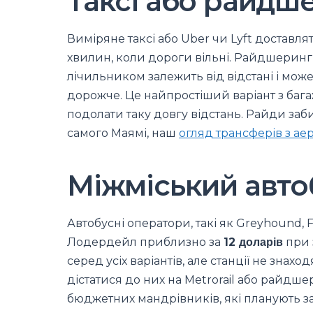
Таксі або райдш
Виміряне таксі або Uber чи Lyft доставл
хвилин, коли дороги вільні. Райдшеринг
лічильником залежить від відстані і мо
дорожче. Це найпростіший варіант з бага
подолати таку довгу відстань. Райди заб
самого Маямі, наш
огляд трансферів з ае
Міжміський авто
Автобусні оператори, такі як Greyhound, F
Лодердейл приблизно за
12 доларів
при 
серед усіх варіантів, але станції не знах
дістатися до них на Metrorail або райд
бюджетних мандрівників, які планують за