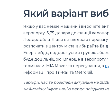
Який варіант ви
Якщо у вас немає машини і ви хочете ви
аеропорту: 3,75 долара до станції аеропор
Лодердейла. Якщо ви віддаєте перевагу
розпочати з центру міста, вибирайте
Brig
Еверглейдс, подорожуєте з групою або хо
буде доцільнішою. Вперше в аеропорту
термінали, MIA Mover та пересування, а
п
інформації про Tri-Rail та Metrorail.
Тарифи, час та розклади актуальні на 202
найновішу інформацію перед поїздкою н