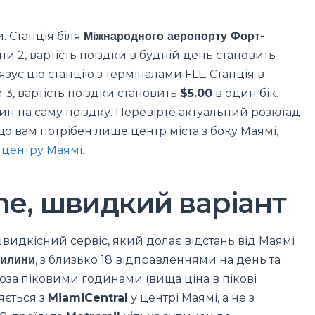
. Станція біля
Міжнародного аеропорту Форт-
и 2, вартість поїздки в будній день становить
язує цю станцію з терміналами FLL. Станція в
3, вартість поїздки становить
$5.00
в один бік.
ин на саму поїздку. Перевірте актуальний розклад
що вам потрібен лише центр міста з боку Маямі,
 центру Маямі
.
ine, швидкий варіант
идкісний сервіс, який долає відстань від Маямі
вилини
, з близько 18 відправленнями на день та
оза піковими годинами (вища ціна в пікові
яється з
MiamiCentral
у центрі Маямі, а не з