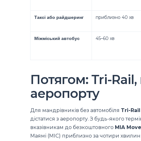
Таксі або райдшеринг
приблизно 40 хв
Міжміський автобус
45–60 хв
Потягом: Tri-Rail
аеропорту
Для мандрівників без автомобіля
Tri-Rail
дістатися з аеропорту. З будь-якого термі
вказівникам до безкоштовного
MIA Move
Маямі (MIC) приблизно за чотири хвилини