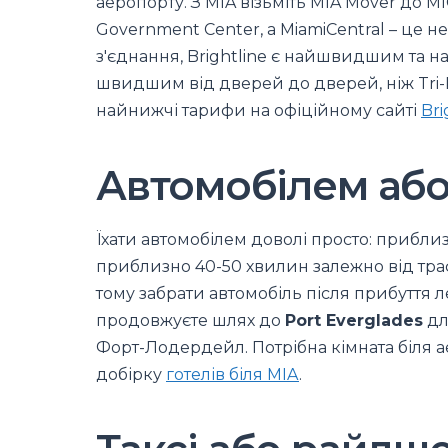
аеропорту. З MIA візьміть MIA Mover до MI
Government Center, а MiamiCentral – це 
з'єднання, Brightline є найшвидшим та 
швидшим від дверей до дверей, ніж Tri-R
найнижчі тарифи на офіційному сайті
Bri
Автомобілем аб
Їхати автомобілем доволі просто: прибли
приблизно 40-50 хвилин залежно від траф
тому забрати автомобіль після прибуття л
продовжуєте шлях до
Port Everglades
дл
Форт-Лодердейл. Потрібна кімната біля ае
добірку
готелів біля MIA
.