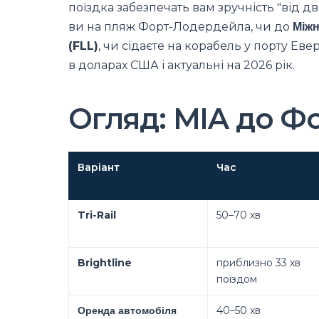
поїздка забезпечать вам зручність "від д
ви на пляж Форт-Лодердейла, чи до
Міжн
(FLL)
, чи сідаєте на корабель у порту Еве
в доларах США і актуальні на 2026 рік.
Огляд: MIA до 
Варіант
Час
Tri-Rail
50–70 хв
Brightline
приблизно 33 хв
поїздом
Оренда автомобіля
40–50 хв