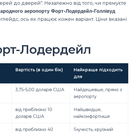
верей до дверей". Незалежно від того, чи прямуєте
ародного аеропорту Форт-Лодердейл-Голлівуд
рглейдс, ось як працює кожен варіант. Ціни вказані
Форт-Лодердейл
Вартість (в один бік)
Найкраще підходить
для
3,75–5,00 доларів США
Найдешевше, прямо з
аеропорту
від приблизно 10
Найшвидше,
доларів США
найкомфортніше
від приблизно 40
Гнучкість, круїзний