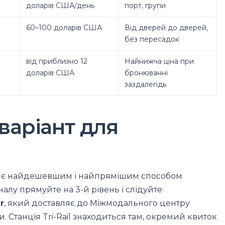
доларів США/день
порт, групи
60–100 доларів США
Від дверей до дверей,
без пересадок
від приблизно 12
Найнижча ціна при
доларів США
бронюванні
заздалегідь
, варіант для
є найдешевшим і найпрямішим способом
налу прямуйте на 3-й рівень і слідуйте
r
, який доставляє до Міжмодального центру
. Станція Tri-Rail знаходиться там, окремий квиток