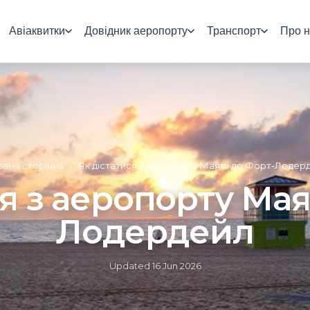
Авіаквитки
Довідник аеропорту
Транспорт
Про н
овна сторінка
»
Як дістатися з аеропорту Маямі до Форт-Лодер
ся з аеропорту Мая
Лодердейл
Updated
16 Jun 2026