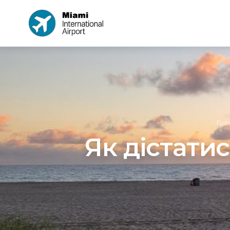
Гол
Як дістати