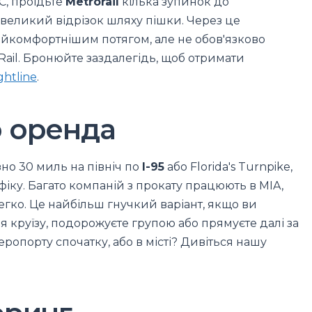
C, проїдьте
Metrorail
кілька зупинок до
невеликий відрізок шляху пішки. Через це
найкомфортнішим потягом, але не обов'язково
ail. Бронюйте заздалегідь, щоб отримати
ghtline
.
о оренда
зно 30 миль на північ по
I-95
або Florida's Turnpike,
іку. Багато компаній з прокату працюють в MIA,
егко. Це найбільш гнучкий варіант, якщо ви
я круїзу, подорожуєте групою або прямуєте далі за
ропорту спочатку, або в місті? Дивіться нашу