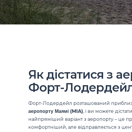
Як дістатися з а
Форт-Лодердей
Форт-Лодердейл розташований приблизно 
аеропорту Маямі (MIA)
, і ви можете діста
найпряміший варіант з аеропорту – це п
комфортніший, але відправляється з центр