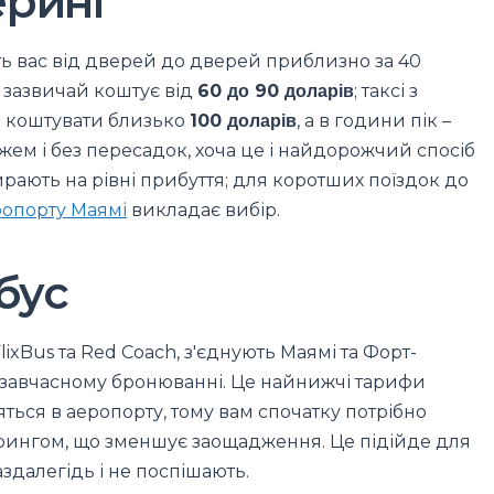
еринг
ять вас від дверей до дверей приблизно за 40
 зазвичай коштує від
60 до 90 доларів
; таксі з
же коштувати близько
100 доларів
, а в години пік –
жем і без пересадок, хоча це і найдорожчий спосіб
ирають на рівні прибуття; для коротших поїздок до
ропорту Маямі
викладає вибір.
бус
lixBus та Red Coach, з'єднують Маямі та Форт-
завчасному бронюванні. Це найнижчі тарифи
одяться в аеропорту, тому вам спочатку потрібно
шерингом, що зменшує заощадження. Це підійде для
здалегідь і не поспішають.