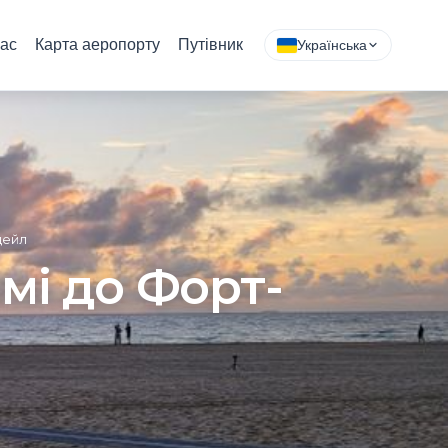
ас
Карта аеропорту
Путівник
Українська
дейл
мі до Форт-