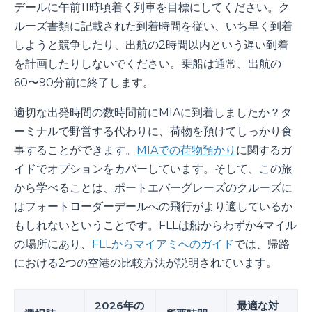
デールに午前11時頃着く列車を目標にしてください。ク
ルーズ書類に記載された到着時間を従い、いち早く到着
しようと競争したり、出航の2時間以内という遅い到着
を計画したりしないでください。乗船は通常、出航の
60〜90分前に終了します。
適切な出発時間の数時間前にMIAに到着しましたか？タ
ーミナルで野営する代わりに、荷物を預けてしっかり食
事することができます。
MIAでの荷物預かり
に関するガ
イドでオプションをカバーしています。そして、この旅
から学べることは、ポートエバーグレーズのクルーズに
はフォートローダーデールへの飛行がより適しているか
もしれないということです。FLLは船からわずか4マイル
の場所にあり、
FLLからマイアミへのガイド
では、帰路
における2つの空港の比較方法が説明されています。
2026年の
最適な対