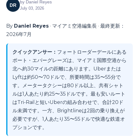
by
Daniel Reyes
DR
July 03, 2026
By
Daniel Reyes
· マイアミ空港編集長 · 最終更新：
2026年7月
クイックアンサー：
フォートローダーデールにある
ポート・エバーグレーズは、マイアミ国際空港から
北へ約30マイルの距離にあります。Uberまたは
Lyftは約50〜70ドルで、所要時間は35〜55分で
す。メータータクシーは80ドル以上、共有シャト
ルは1人あたり約25〜35ドルです。最も安いルート
はTri-Railと短いUberの組み合わせで、合計20ド
ル未満です。一方、Brightlineは2回の乗り換えが
必要ですが、1人あたり35〜55ドルで快適な鉄道オ
プションです。