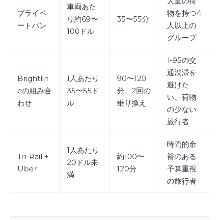
大量の荷
車両あた
プライベ
物を持つ4
り約69〜
35〜55分
ートバン
人以上の
100ドル
グループ
I-95の交
通渋滞を
Brightlin
1人あたり
90〜120
避けた
eの組み合
35〜55ド
分、2回の
い、荷物
わせ
ル
乗り換え
の少ない
旅行者
時間的余
1人あたり
Tri-Rail +
約100〜
裕のある
20ドル未
Uber
120分
予算重視
満
の旅行者