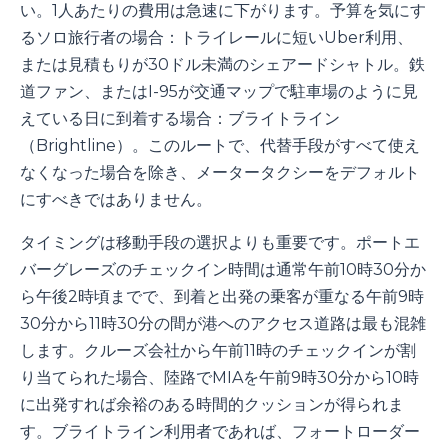
い。1人あたりの費用は急速に下がります。予算を気にす
るソロ旅行者の場合：トライレールに短いUber利用、
または見積もりが30ドル未満のシェアードシャトル。鉄
道ファン、またはI-95が交通マップで駐車場のように見
えている日に到着する場合：ブライトライン
（Brightline）。このルートで、代替手段がすべて使え
なくなった場合を除き、メータータクシーをデフォルト
にすべきではありません。
タイミングは移動手段の選択よりも重要です。ポートエ
バーグレーズのチェックイン時間は通常午前10時30分か
ら午後2時頃までで、到着と出発の乗客が重なる午前9時
30分から11時30分の間が港へのアクセス道路は最も混雑
します。クルーズ会社から午前11時のチェックインが割
り当てられた場合、陸路でMIAを午前9時30分から10時
に出発すれば余裕のある時間的クッションが得られま
す。ブライトライン利用者であれば、フォートローダー