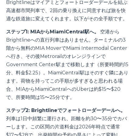
Brightlineはマイアミとフォートローダーデールを結ぶ
高速都市間列車で、2回の乗り換えに同意すれば旅を快
適な鉄道旅に変えてくれます。以下がその全手順です。
ステップ1: MIAからMiamiCentral駅へ。
空港から
Brightlineへの直行列車はありません。ターミナルの3
階から無料のMIA MoverでMiami Intermodal Center
へ行き、その後Metrorailのオレンジラインで
Government Center駅まで移動します（所要時間約15
分、料金$2.25）。MiamiCentral駅はそのすぐ隣にあり
ます。荷物を持ってこの手順が多すぎると思われる場
合、MIAからMiamiCentralへのUberは約$15〜$20
で、所要時間は15〜25分です。
ステップ2: Brightlineでフォートローダーデールへ。
列車は1日中頻繁に運行され、距離を約30〜35分でカバ
ーします。この区間の片道料金は2026年時点で通常
$17〜$28で、出発時間や予約の早さによって変動し、