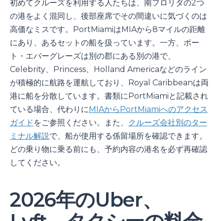
初めてクルーズを利用する人たちは、南フロリダの2つ
の港をよく混同し、後部座席でその間違いに気づくのは
高価なミスです。PortMiamiはMIAから8マイルの距離
にあり、あるセットの船を扱っています。一方、ポー
ト・エバーグレーズは別の郡にある別の港で、
Celebrity、Princess、Holland Americaなどのライン
が積極的に航路を運航しており、Royal Caribbeanは両
港に船を分散しています。書類にPortMiamiと記載され
ている場合、代わりに
MIAからPortMiamiへのアクセス
ガイド
をご参照ください。また、
クルーズ会社別のター
ミナル解説
で、船が使用する係留場所を確認できます。
どの乗り物に乗る前にも、予約内容の港名を必ず再確認
してください。
2026年のUber、