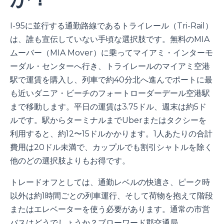
I-95に並行する通勤路線であるトライレール（Tri-Rail）
は、誰も宣伝していない手頃な選択肢です。無料のMIA
ムーバー（MIA Mover）に乗ってマイアミ・インターモ
ーダル・センターへ行き、トライレールのマイアミ空港
駅で運賃を購入し、列車で約40分北へ進んでポートに最
も近いダニア・ビーチのフォートローダーデール空港駅
まで移動します。平日の運賃は3.75ドル、週末は約5ド
ルです。駅からターミナルまでUberまたはタクシーを
利用すると、約12〜15ドルかかります。1人あたりの合計
費用は20ドル未満で、カップルでも割引シャトルを除く
他のどの選択肢よりもお得です。
トレードオフとしては、通勤レベルの快適さ、ピーク時
以外は約1時間ごとの列車運行、そして荷物を抱えて階段
またはエレベーターを使う必要があります。通常の市営
バスはどうでしょうか？ブローワード郡交通局