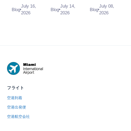
~$30-35 or
(~$40-50, the
Airport? Here
Uber (2026
Report a
July 16,
July 14,
July 08,
Uber - every
$35 flat rate is
is exactly
Blog
Blog
Blog
Guide)
Lost Item
2026
2026
2026
way from MIA
gone) or Uber -
where and how
to Brickell in
every way
to report items
2026, with
from MIA to
lost in the
times and
South Beach
terminal, at
scenar...
i...
TS...
フライト
空港到着
空港出発便
空港航空会社