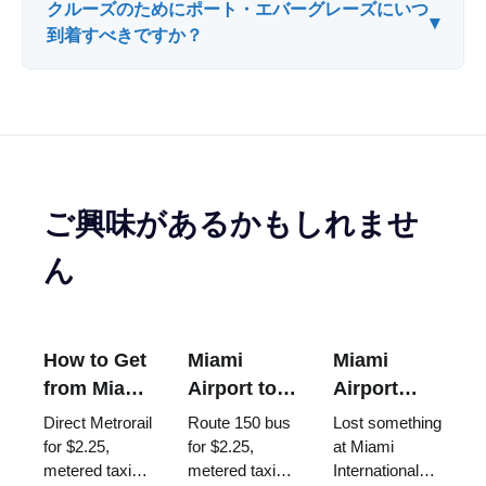
クルーズのためにポート・エバーグレーズにいつ
▾
到着すべきですか？
ご興味があるかもしれませ
ん
How to Get
Miami
Miami
from Miami
Airport to
Airport
Airport to
South
Lost and
Direct Metrorail
Route 150 bus
Lost something
Brickell
Beach: Bus
Found:
for $2.25,
for $2.25,
at Miami
metered taxi
metered taxi
International
150, Taxi,
How to