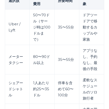
選択肢
所要時間
費用
象
50〜70ド
ドアツー
ル（サー
ドアで移
Uber /
ジ時は100
35〜55分
動するカ
Lyft
ドルま
ップルや
で）
家族
アプリな
メーター
80〜90ド
し、予約
35〜55分
タクシー
ル以上
なし、最
後の手段
柔軟なス
シェアー
1人あたり
停車を含
ケジュー
ドシャト
約25〜35
めて60〜
ルのソロ
ル
ドル
100分
旅行者