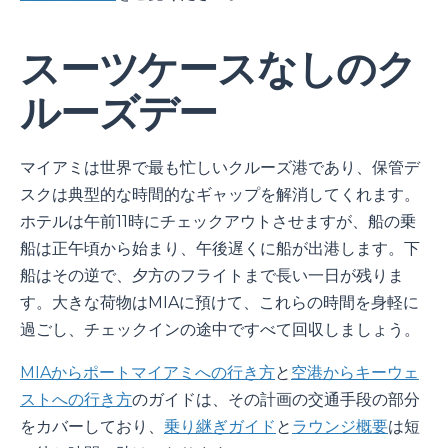
スーツケースなしのク
ルーズデー
マイアミは世界で最も忙しいクルーズ港であり、保管デ
スクは典型的な時間的なギャップを解消してくれます。
ホテルは午前11時にチェックアウトさせますが、船の乗
船は正午頃から始まり、午後遅くに船が出港します。下
船はその逆で、夕方のフライトまで長い一日が残りま
す。大きな荷物はMIAに預けて、これらの時間を身軽に
過ごし、チェックインの途中ですべて回収しましょう。
MIAからポートマイアミへの行き方
と
空港からキーウェ
ストへの行き方
のガイドは、その計画の交通手段の部分
をカバーしており、
乗り継ぎガイド
と
ラウンジ概要
は短