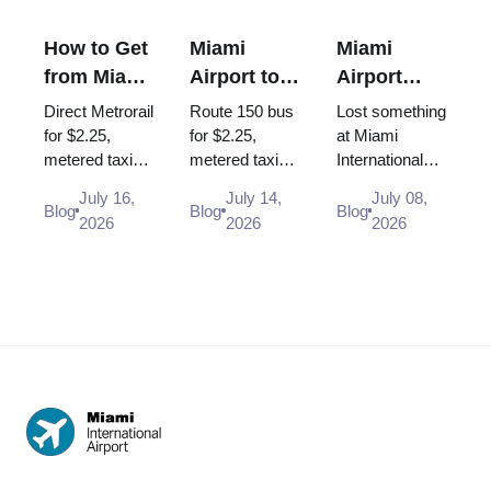
How to Get
Miami
Miami
from Miami
Airport to
Airport
Airport to
South
Lost and
Direct Metrorail
Route 150 bus
Lost something
Brickell
Beach: Bus
Found:
for $2.25,
for $2.25,
at Miami
metered taxi
metered taxi
International
150, Taxi,
How to
~$30-35 or
(~$40-50, the
Airport? Here
Uber (2026
Report a
July 16,
July 14,
July 08,
Uber - every
$35 flat rate is
is exactly
Blog
Blog
Blog
Guide)
Lost Item
2026
2026
2026
way from MIA
gone) or Uber -
where and how
to Brickell in
every way
to report items
2026, with
from MIA to
lost in the
times and
South Beach
terminal, at
scenar...
i...
TS...